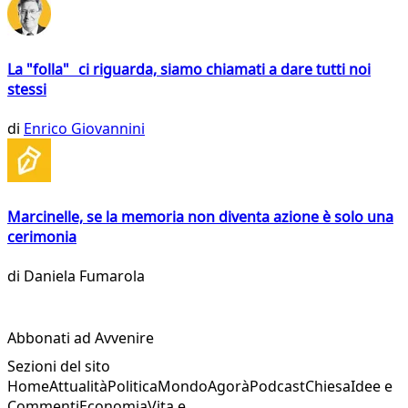
La "folla" ci riguarda, siamo chiamati a dare tutti noi
stessi
di
Enrico Giovannini
Marcinelle, se la memoria non diventa azione è solo una
cerimonia
di
Daniela Fumarola
Abbonati ad Avvenire
Sezioni del sito
Home
Attualità
Politica
Mondo
Agorà
Podcast
Chiesa
Idee e
Commenti
Economia
Vita e