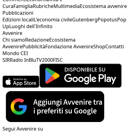
Cura
Famiglia
Rubriche
Multimedia
Ecosistema avvenire
Pubblicazioni
Edizioni locali
L'economia civile
Gutenberg
Popotus
Pop
Up
Luoghi dell'Infinito
Avvenire
Chi siamo
Redazione
Ecosistema
Avvenire
Pubblicità
Fondazione Avvenire
Shop
Contatti
Mondo CEI
SIR
Radio InBlu
TV2000
FISC
Segui Avvenire su