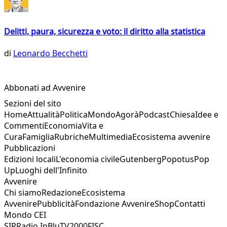
Delitti, paura, sicurezza e voto: il diritto alla statistica
di
Leonardo Becchetti
Abbonati ad Avvenire
Sezioni del sito
Home
Attualità
Politica
Mondo
Agorà
Podcast
Chiesa
Idee e
Commenti
Economia
Vita e
Cura
Famiglia
Rubriche
Multimedia
Ecosistema avvenire
Pubblicazioni
Edizioni locali
L'economia civile
Gutenberg
Popotus
Pop
Up
Luoghi dell'Infinito
Avvenire
Chi siamo
Redazione
Ecosistema
Avvenire
Pubblicità
Fondazione Avvenire
Shop
Contatti
Mondo CEI
SIR
Radio InBlu
TV2000
FISC