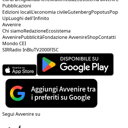
Pubblicazioni
Edizioni locali
L'economia civile
Gutenberg
Popotus
Pop
Up
Luoghi dell'Infinito
Avvenire
Chi siamo
Redazione
Ecosistema
Avvenire
Pubblicità
Fondazione Avvenire
Shop
Contatti
Mondo CEI
SIR
Radio InBlu
TV2000
FISC
Segui Avvenire su