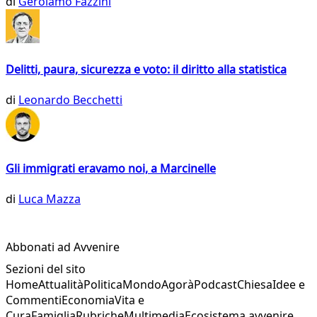
di
Gerolamo Fazzini
Delitti, paura, sicurezza e voto: il diritto alla statistica
di
Leonardo Becchetti
Gli immigrati eravamo noi, a Marcinelle
di
Luca Mazza
Abbonati ad Avvenire
Sezioni del sito
Home
Attualità
Politica
Mondo
Agorà
Podcast
Chiesa
Idee e
Commenti
Economia
Vita e
Cura
Famiglia
Rubriche
Multimedia
Ecosistema avvenire