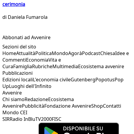
cerimonia
di
Daniela Fumarola
Abbonati ad Avvenire
Sezioni del sito
Home
Attualità
Politica
Mondo
Agorà
Podcast
Chiesa
Idee e
Commenti
Economia
Vita e
Cura
Famiglia
Rubriche
Multimedia
Ecosistema avvenire
Pubblicazioni
Edizioni locali
L'economia civile
Gutenberg
Popotus
Pop
Up
Luoghi dell'Infinito
Avvenire
Chi siamo
Redazione
Ecosistema
Avvenire
Pubblicità
Fondazione Avvenire
Shop
Contatti
Mondo CEI
SIR
Radio InBlu
TV2000
FISC