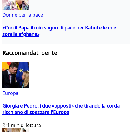
Donne per la pace
«Con il Papa il mio sogno di pace per Kabul e le mie
sorelle afghane»
Raccomandati per te
Europa
Giorgia e Pedro, i due «opposti» che tirando la corda
rischiano di spezzare l'Europa
1 min di lettura