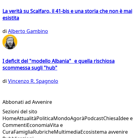
La verità su Scalfaro, il 41-bis e una storia che non è mai
esistita
di
Alberto Gambino
I deficit del "modello Albania" e quella rischiosa
scommessa sugli "hub"
di
Vincenzo R. Spagnolo
Abbonati ad Avvenire
Sezioni del sito
Home
Attualità
Politica
Mondo
Agorà
Podcast
Chiesa
Idee e
Commenti
Economia
Vita e
Cura
Famiglia
Rubriche
Multimedia
Ecosistema avvenire