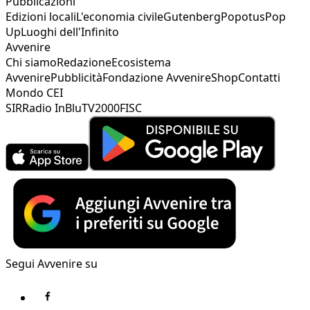
Pubblicazioni
Edizioni locali
L'economia civile
Gutenberg
Popotus
Pop
Up
Luoghi dell'Infinito
Avvenire
Chi siamo
Redazione
Ecosistema
Avvenire
Pubblicità
Fondazione Avvenire
Shop
Contatti
Mondo CEI
SIR
Radio InBlu
TV2000
FISC
Segui Avvenire su