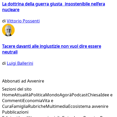
La dottrina della guerra giusta insostenibile nell’era
nucleare
di
Vittorio Possenti
Tacere davanti alle ingiustizie non vuol dire essere
neutrali
di
Luigi Ballerini
Abbonati ad Avvenire
Sezioni del sito
Home
Attualità
Politica
Mondo
Agorà
Podcast
Chiesa
Idee e
Commenti
Economia
Vita e
Cura
Famiglia
Rubriche
Multimedia
Ecosistema avvenire
Pubblicazioni