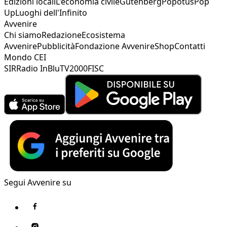
Edizioni locali
L'economia civile
Gutenberg
Popotus
Pop
Up
Luoghi dell'Infinito
Avvenire
Chi siamo
Redazione
Ecosistema
Avvenire
Pubblicità
Fondazione Avvenire
Shop
Contatti
Mondo CEI
SIR
Radio InBlu
TV2000
FISC
Segui Avvenire su