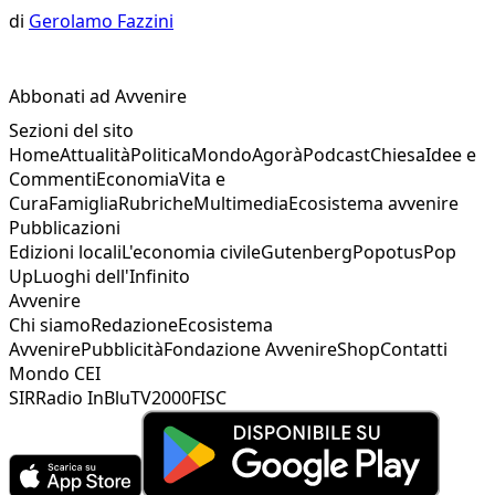
di
Gerolamo Fazzini
Abbonati ad Avvenire
Sezioni del sito
Home
Attualità
Politica
Mondo
Agorà
Podcast
Chiesa
Idee e
Commenti
Economia
Vita e
Cura
Famiglia
Rubriche
Multimedia
Ecosistema avvenire
Pubblicazioni
Edizioni locali
L'economia civile
Gutenberg
Popotus
Pop
Up
Luoghi dell'Infinito
Avvenire
Chi siamo
Redazione
Ecosistema
Avvenire
Pubblicità
Fondazione Avvenire
Shop
Contatti
Mondo CEI
SIR
Radio InBlu
TV2000
FISC