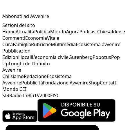
Abbonati ad Avvenire
Sezioni del sito
Home
Attualità
Politica
Mondo
Agorà
Podcast
Chiesa
Idee e
Commenti
Economia
Vita e
Cura
Famiglia
Rubriche
Multimedia
Ecosistema avvenire
Pubblicazioni
Edizioni locali
L'economia civile
Gutenberg
Popotus
Pop
Up
Luoghi dell'Infinito
Avvenire
Chi siamo
Redazione
Ecosistema
Avvenire
Pubblicità
Fondazione Avvenire
Shop
Contatti
Mondo CEI
SIR
Radio InBlu
TV2000
FISC