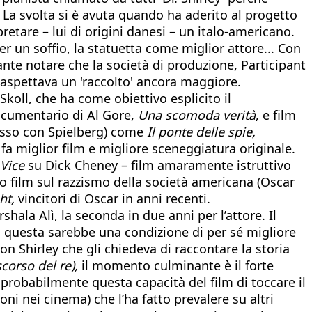
ly. La svolta si è avuta quando ha aderito al progetto
etare – lui di origini danesi – un italo-americano.
r un soffio, la statuetta come miglior attore... Con
ante notare che la società di produzione, Participant
i aspettava un 'raccolto' ancora maggiore.
koll, che ha come obiettivo esplicito il
ocumentario di Al Gore,
Una scomoda verità
, e film
pesso con Spielberg) come
Il ponte delle spie,
 fa miglior film e migliore sceneggiatura originale.
Vice
su Dick Cheney – film amaramente istruttivo
o film sul razzismo della società americana (Oscar
ht
,
vincitori di Oscar in anni recenti.
ala Alì, la seconda in due anni per l’attore. Il
i questa sarebbe una condizione di per sé migliore
on Shirley che gli chiedeva di raccontare la storia
corso del re),
il momento culminante è il forte
a probabilmente questa capacità del film di toccare il
oni nei cinema) che l’ha fatto prevalere su altri