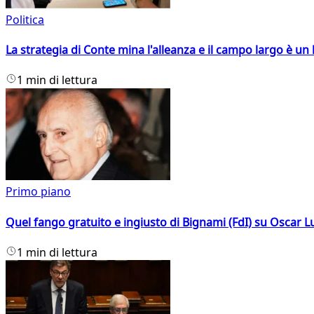
Politica
La strategia di Conte mina l'alleanza e il campo largo è un 
1 min di lettura
Primo piano
Quel fango gratuito e ingiusto di Bignami (FdI) su Oscar Lu
1 min di lettura