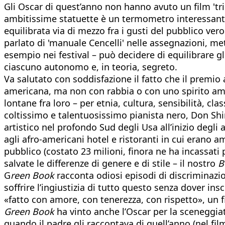
Gli Oscar di quest’anno non hanno avuto un film 'tri
ambitissime statuette è un termometro interessante
equilibrata via di mezzo fra i gusti del pubblico vero 
parlato di 'manuale Cencelli' nelle assegnazioni, met
esempio nei festival – può decidere di equilibrare gl
ciascuno autonomo e, in teoria, segreto.
Va salutato con soddisfazione il fatto che il premio 
americana, ma non con rabbia o con uno spirito ama
lontane fra loro – per etnia, cultura, sensibilità, cl
coltissimo e talentuosissimo pianista nero, Don Shi
artistico nel profondo Sud degli Usa all’inizio degli
agli afro-americani hotel e ristoranti in cui erano a
pubblico (costato 23 milioni, finora ne ha incassati
salvate le differenze di genere e di stile – il nostro
B
G
reen Book
racconta odiosi episodi di discriminazio
soffrire l’ingiustizia di tutto questo senza dover ins
«fatto con amore, con tenerezza, con rispetto», un fil
Green Book
ha vinto anche l’Oscar per la sceneggiat
quando il padre gli raccontava di quell’anno (nel film