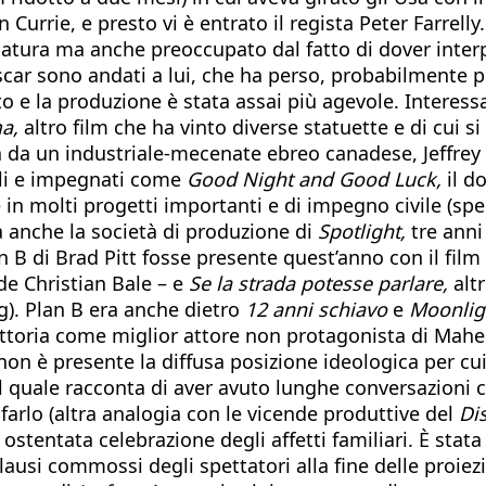
ian Currie, e presto vi è entrato il regista Peter Farrel
atura ma anche preoccupato dal fatto di dover interpr
car sono andati a lui, che ha perso, probabilmente pe
to e la produzione è stata assai più agevole. Interess
a,
altro film che ha vinto diverse statuette e di cui s
 da un industriale-mecenate ebreo canadese, Jeffrey S
ili e impegnati come
Good Night and Good Luck,
il d
 in molti progetti importanti e di impegno civile (s
a anche la società di produzione di
Spotlight,
tre anni
 B di Brad Pitt fosse presente quest’anno con il film
de Christian Bale – e
Se la strada potesse parlare,
altr
g). Plan B era anche dietro
12 anni schiavo
e
Moonlig
toria come miglior attore non protagonista di Mahersh
non è presente la diffusa posizione ideologica per cu
il quale racconta di aver avuto lunghe conversazioni c
farlo (altra analogia con le vicende produttive del
Dis
ostentata celebrazione degli affetti familiari. È stat
lausi commossi degli spettatori alla fine delle proiezi