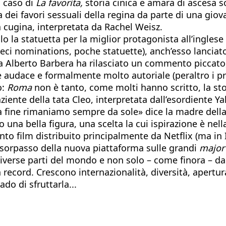
l caso di
La favorita,
storia cinica e amara di ascesa s
a dei favori sessuali della regina da parte di una gi
 cugina, interpretata da Rachel Weisz.
lo la statuetta per la miglior protagonista all’ingles
eci nominations, poche statuette), anch’esso lanciato
na Alberto Barbera ha rilasciato un commento piccato
audace e formalmente molto autoriale (peraltro i pre
ò:
Roma
non è tanto, come molti hanno scritto, la sto
ziente della tata Cleo, interpretata dall’esordiente Yal
 fine rimaniamo sempre da sole» dice la madre della fa
una bella figura, una scelta la cui ispirazione è nella
nto film distribuito principalmente da Netflix (ma i
l sorpasso della nuova piattaforma sulle grandi
major
iverse parti del mondo e non solo – come finora – da
cord. Crescono internazionalità, diversità, apertura a
ado di sfruttarla...