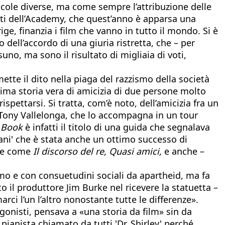
licole diverse, ma come sempre l’attribuzione delle
nti dell’Academy, che quest’anno è apparsa una
rige, finanzia i film che vanno in tutto il mondo. Si è
dell’accordo di una giuria ristretta, che – per
no, ma sono il risultato di migliaia di voti,
ette il dito nella piaga del razzismo della società
ima storia vera di amicizia di due persone molto
spettarsi. Si tratta, com’è noto, dell’amicizia fra un
, Tony Vallelonga, che lo accompagna in un tour
 Book
è infatti il titolo di una guida che segnalava
ntani' che è stata anche un ottimo successo di
rie come
Il discorso del re, Quasi amici,
e anche –
smo e con consuetudini sociali da apartheid, ma fa
to il produttore Jim Burke nel ricevere la statuetta –
rci l’un l’altro nonostante tutte le differenze».
agonisti, pensava a «una storia da film» sin da
 pianista chiamato da tutti 'Dr. Shirley' perché