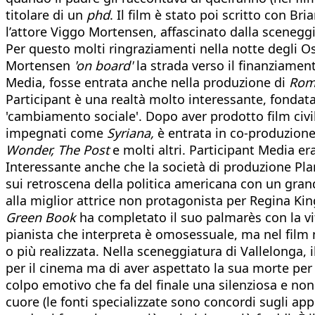
titolare di un
phd
. Il film è stato poi scritto con Br
l’attore Viggo Mortensen, affascinato dalla sceneggi
Per questo molti ringraziamenti nella notte degli Os
Mortensen
'on board'
la strada verso il finanziamen
Media, fosse entrata anche nella produzione di
Rom
Participant è una realtà molto interessante, fondata
'cambiamento sociale'. Dopo aver prodotto film civ
impegnati come
Syriana,
è entrata in co-produzione
Wonder, The Post
e molti altri. Participant Media er
Interessante anche che la società di produzione Plan
sui retroscena della politica americana con un gran
alla miglior attrice non protagonista per Regina Kin
Green Book
ha completato il suo palmarès con la vit
pianista che interpreta è omosessuale, ma nel film 
o più realizzata. Nella sceneggiatura di Vallelonga, 
per il cinema ma di aver aspettato la sua morte per 
colpo emotivo che fa del finale una silenziosa e non 
cuore (le fonti specializzate sono concordi sugli app