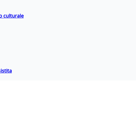
o culturale
istita