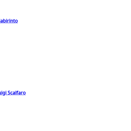
labirinto
igi Scalfaro