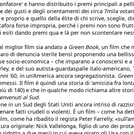
onfatore' e hanno distribuito i premi principali a pel
 dei gusti e degli orientamenti dei circa 7mila vota
e proprio e quello della élite di chi scrive, sceglie, di
afora forse impropria, perché i premi non sono frutto 
i esiti dando premi qua e là per non scontentare nessu
al miglior film sia andato a
Green Book,
un film che m
ro di denuncia sterile bensì proponendo una belliss
asse socio-economica – che imparano a conoscersi e a ri
rley, e del suo autista-guardaspalle italo-americano
 anni ’60, in un’America ancora segregazionista.
Green
mmessi. Il film è quindi una storia di 'amicizia fra lo
 più di 140) e che in qualche modo richiama altre sto
envenuti al Sud.
ne in un Sud degli Stati Uniti ancora intriso di razzi
cenare fatti crudeli o violenti. È un film – come ha det
m, come ha ribadito il regista Peter Farrelly, «sull’ama
ura originale: Nick Vallelonga, figlio di uno dei prot
 ridotto a due mesi) in cui aveva girato gli Usa con il