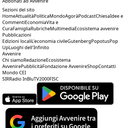
Abbonati ad Avvenire
Sezioni del sito
Home
Attualità
Politica
Mondo
Agorà
Podcast
Chiesa
Idee e
Commenti
Economia
Vita e
Cura
Famiglia
Rubriche
Multimedia
Ecosistema avvenire
Pubblicazioni
Edizioni locali
L'economia civile
Gutenberg
Popotus
Pop
Up
Luoghi dell'Infinito
Avvenire
Chi siamo
Redazione
Ecosistema
Avvenire
Pubblicità
Fondazione Avvenire
Shop
Contatti
Mondo CEI
SIR
Radio InBlu
TV2000
FISC