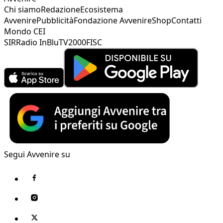
Chi siamo
Redazione
Ecosistema
Avvenire
Pubblicità
Fondazione Avvenire
Shop
Contatti
Mondo CEI
SIR
Radio InBlu
TV2000
FISC
Segui Avvenire su