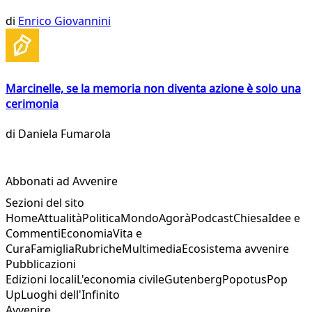
di
Enrico Giovannini
Marcinelle, se la memoria non diventa azione è solo una
cerimonia
di
Daniela Fumarola
Abbonati ad Avvenire
Sezioni del sito
Home
Attualità
Politica
Mondo
Agorà
Podcast
Chiesa
Idee e
Commenti
Economia
Vita e
Cura
Famiglia
Rubriche
Multimedia
Ecosistema avvenire
Pubblicazioni
Edizioni locali
L'economia civile
Gutenberg
Popotus
Pop
Up
Luoghi dell'Infinito
Avvenire