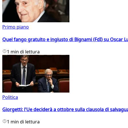
Primo piano
Quel fango gratuito e ingiusto di Bignami (FdI) su Oscar Lu
1 min di lettura
Politica
Giorgetti: l'Ue deciderà a ottobre sulla clausola di salvagu
1 min di lettura