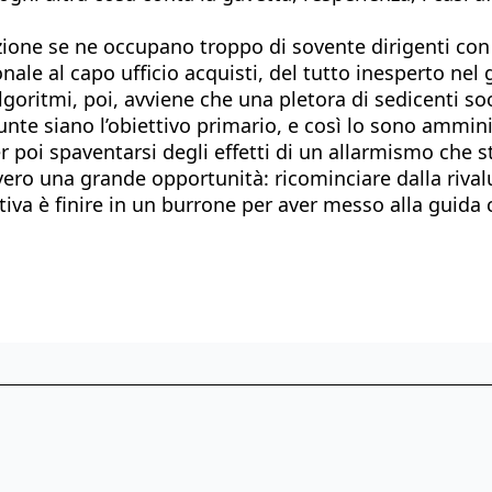
one se ne occupano troppo di sovente dirigenti con tu
ale al capo ufficio acquisti, del tutto inesperto nel
lgoritmi, poi, avviene che una pletora di sedicenti s
e siano l’obiettivo primario, e così lo sono amminist
r poi spaventarsi degli effetti di un allarmismo che 
ero una grande opportunità: ricominciare dalla rivalu
nativa è finire in un burrone per aver messo alla gui