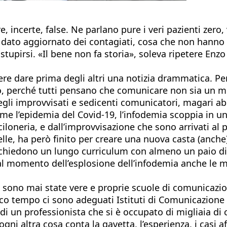
re, incerte, false. Ne parlano pure i veri pazienti zero, 
ato aggiornato dei contagiati, cosa che non hanno mai
pirsi. «Il bene non fa storia», soleva ripetere Enzo Bi
re dare prima degli altri una notizia drammatica. Per 
, perché tutti pensano che comunicare non sia un mes
i improvvisati e sedicenti comunicatori, magari abil
ome l’epidemia del Covid-19, l’infodemia scoppia in u
iloneria, e dall’improvvisazione che sono arrivati al 
, ha però finito per creare una nuova casta (anche) di
esi richiedono un lungo curriculum con almeno un paio 
 momento dell’esplosione dell’infodemia anche le mig
i sono mai state vere e proprie scuole di comunicazi
oco tempo ci sono adeguati Istituti di Comunicazion
i di un professionista che si è occupato di migliaia di
i altra cosa conta la gavetta, l’esperienza, i casi aff