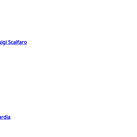
igi Scalfaro
ardia