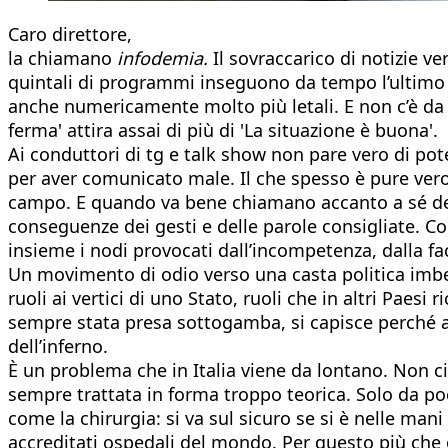
Caro direttore,
la chiamano
infodemia.
Il sovraccarico di notizie ve
quintali di programmi inseguono da tempo l’ultimo d
anche numericamente molto più letali. E non c’è da stu
ferma' attira assai di più di 'La situazione è buona'.
Ai conduttori di tg e talk show non pare vero di pote
per aver comunicato male. Il che spesso è pure vero
campo. E quando va bene chiamano accanto a sé degl
conseguenze dei gesti e delle parole consigliate. C
insieme i nodi provocati dall’incompetenza, dalla fac
Un movimento di odio verso una casta politica imbelle
ruoli ai vertici di uno Stato, ruoli che in altri Pa
sempre stata presa sottogamba, si capisce perché al
dell’inferno.
È un problema che in Italia viene da lontano. Non c
sempre trattata in forma troppo teorica. Solo da p
come la chirurgia: si va sul sicuro se si è nelle man
accreditati ospedali del mondo. Per questo più che ogn