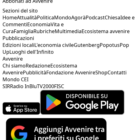
Abbonati ad Avvenire
Sezioni del sito
Home
Attualità
Politica
Mondo
Agorà
Podcast
Chiesa
Idee e
Commenti
Economia
Vita e
Cura
Famiglia
Rubriche
Multimedia
Ecosistema avvenire
Pubblicazioni
Edizioni locali
L'economia civile
Gutenberg
Popotus
Pop
Up
Luoghi dell'Infinito
Avvenire
Chi siamo
Redazione
Ecosistema
Avvenire
Pubblicità
Fondazione Avvenire
Shop
Contatti
Mondo CEI
SIR
Radio InBlu
TV2000
FISC