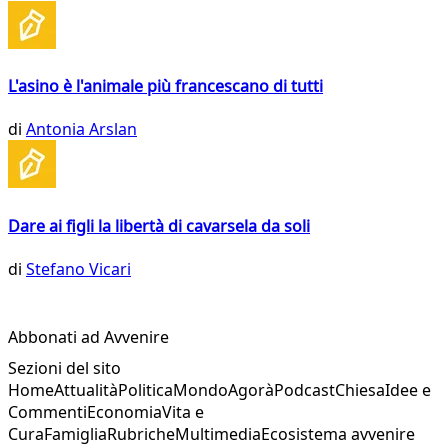
L'asino è l'animale più francescano di tutti
di
Antonia Arslan
Dare ai figli la libertà di cavarsela da soli
di
Stefano Vicari
Abbonati ad Avvenire
Sezioni del sito
Home
Attualità
Politica
Mondo
Agorà
Podcast
Chiesa
Idee e
Commenti
Economia
Vita e
Cura
Famiglia
Rubriche
Multimedia
Ecosistema avvenire