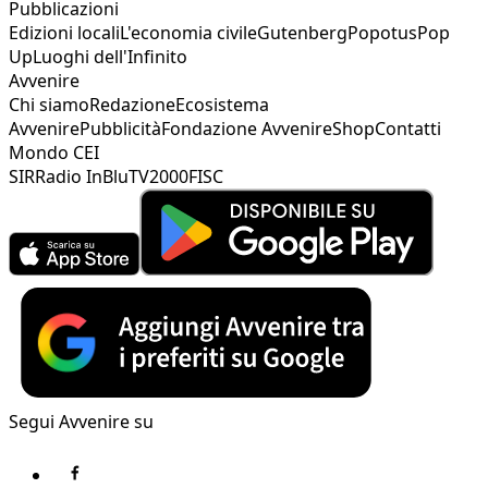
Pubblicazioni
Edizioni locali
L'economia civile
Gutenberg
Popotus
Pop
Up
Luoghi dell'Infinito
Avvenire
Chi siamo
Redazione
Ecosistema
Avvenire
Pubblicità
Fondazione Avvenire
Shop
Contatti
Mondo CEI
SIR
Radio InBlu
TV2000
FISC
Segui Avvenire su