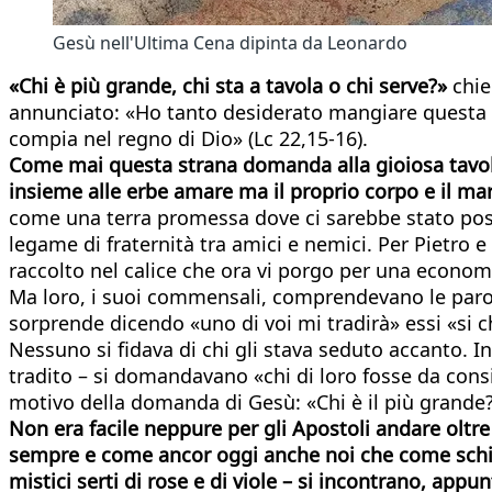
Gesù nell'Ultima Cena dipinta da Leonardo
«Chi è più grande, chi sta a tavola o chi serve?»
chie
annunciato: «Ho tanto desiderato mangiare questa P
compia nel regno di Dio» (Lc 22,15-16).
Come mai questa strana domanda alla gioiosa tavolat
insieme alle erbe amare ma il proprio corpo e il 
come una terra promessa dove ci sarebbe stato posto 
legame di fraternità tra amici e nemici. Per Pietro
raccolto nel calice che ora vi porgo per una econom
Ma loro, i suoi commensali, comprendevano le parole
sorprende dicendo «uno di voi mi tradirà» essi «si ch
Nessuno si fidava di chi gli stava seduto accanto. I
tradito – si domandavano «chi di loro fosse da consi
motivo della domanda di Gesù: «Chi è il più grande?
Non era facile neppure per gli Apostoli andare oltr
sempre e come ancor oggi anche noi che come schiavi 
mistici serti di rose e di viole – si incontrano, appun