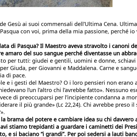
de Gesù ai suoi commensali dell’Ultima Cena. Ultima
asqua con voi, prima della mia passione, perché io v
a di Pasqua? Il Maestro aveva stravolto i canoni del
mare amaro del suo sangue perché diventasse un abb
per tutti: giudei e gentili, uomini e donne, schiavi e
 e per Giuda, per Giovanni e Maddalena. Carne e sangu
ia di pace.
 e i gesti del Maestro? O i loro pensieri non erano a
iedevano l’un l’altro chi l’avrebbe fatto». Nessuno es
nvece di preoccuparsi per l’incipiente condanna a mor
derare il più grande» (Lc 22,24). Chi avrebbe preso il
».
e la brama del potere e cambiare idea su chi davvero
stiamo trepidanti a guardare i caminetti dei Presiden
to, e si baciano “i grandi”. Per poi sedersi a lauti ban