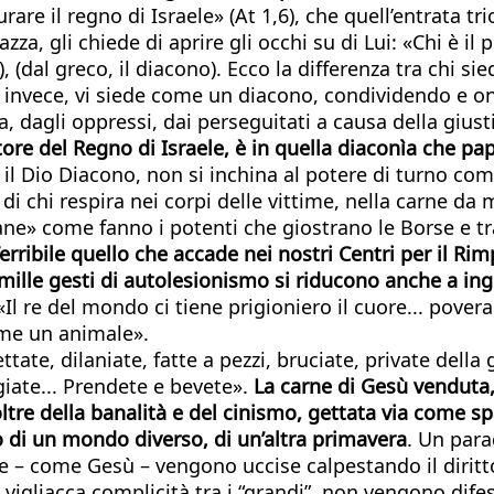
rare il regno di Israele» (At 1,6), che quell’entrata t
a, gli chiede di aprire gli occhi su di Lui: «Chi è il 
, (dal greco, il diacono). Ecco la differenza tra chi 
, invece, vi siede come un diacono, condividendo e onor
a, dagli oppressi, dai perseguitati a causa della giust
ore del Regno di Israele, è in quella diaconìa che pap
 il Dio Diacono, non si inchina al potere di turno come
i chi respira nei corpi delle vittime, nella carne da ma
 pane» come fanno i potenti che giostrano le Borse e t
erribile quello che accade nei nostri Centri per il Ri
 mille gesti di autolesionismo si riducono anche a inge
Il re del mondo ci tiene prigioniero il cuore... povera
me un animale».
ttate, dilaniate, fatte a pezzi, bruciate, private della 
iate... Prendete e bevete».
La carne di Gesù venduta, 
coltre della banalità e del cinismo, gettata via come s
 di un mondo diverso, di un’altra primavera
. Un para
he – come Gesù – vengono uccise calpestando il diritt
a vigliacca complicità tra i “grandi”, non vengono di