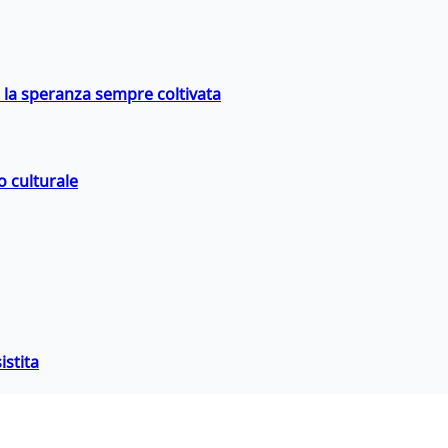
e la speranza sempre coltivata
o culturale
istita