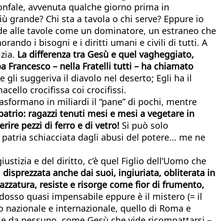
rionfale, avvenuta qualche giorno prima in
più grande? Chi sta a tavola o chi serve? Eppure io
siede alle tavole come un dominatore, un estraneo che
ando i bisogni e i diritti umani e civili di tutti. A
izia.
La differenza tra Gesù e quel vagheggiato,
a Francesco – nella Fratelli tutti – ha chiamato
 gli suggeriva il diavolo nel deserto; Egli ha il
cello crocifissa coi crocifissi.
rasformano in miliardi il “pane” di pochi, mentre
mpatrio: ragazzi tenuti mesi e mesi a vegetare in
rire pezzi di ferro e di vetro!
Si può solo
 patria schiacciata dagli abusi del potere... me ne
giustizia e del diritto, c’è quel Figlio dell’Uomo che
disprezzata anche dai suoi, ingiuriata, obliterata in
pazzatura, resiste e risorge come fior di frumento,
dosso quasi impensabile eppure è il mistero (= il
o nazionale e internazionale, quello di Roma e
fese da nessuno, come Gesù che vide ricompattarsi –