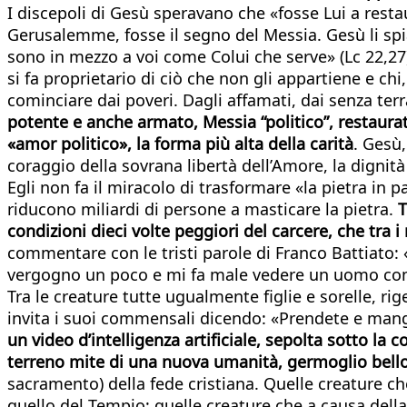
I discepoli di Gesù speravano che «fosse Lui a restau
Gerusalemme, fosse il segno del Messia. Gesù li spiazz
sono in mezzo a voi come Colui che serve» (Lc 22,27)
si fa proprietario di ciò che non gli appartiene e chi
cominciare dai poveri. Dagli affamati, dai senza terr
potente e anche armato, Messia “politico”, restaurat
«amor politico», la forma più alta della carità
. Gesù,
coraggio della sovrana libertà dell’Amore, la dignità d
Egli non fa il miracolo di trasformare «la pietra in
riducono miliardi di persone a masticare la pietra.
T
condizioni dieci volte peggiori del carcere, che tra i
commentare con le tristi parole di Franco Battiato: «
vergogno un poco e mi fa male vedere un uomo co
Tra le creature tutte ugualmente figlie e sorelle, rige
invita i suoi commensali dicendo: «Prendete e mang
un video d’intelligenza artificiale, sepolta sotto la 
terreno mite di una nuova umanità, germoglio bello
sacramento) della fede cristiana. Quelle creature c
quello del Tempio; quelle creature che a causa dell