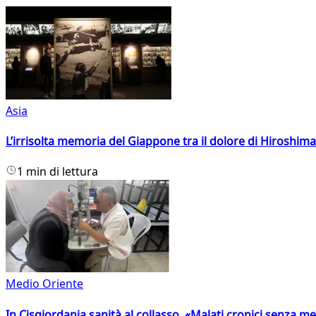
Asia
L’irrisolta memoria del Giappone tra il dolore di Hiroshima
1 min di lettura
Medio Oriente
In Cisgiordania sanità al collasso. «Malati cronici senza med