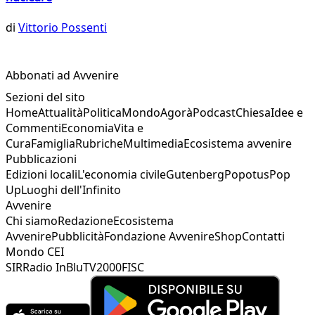
di
Vittorio Possenti
Abbonati ad Avvenire
Sezioni del sito
Home
Attualità
Politica
Mondo
Agorà
Podcast
Chiesa
Idee e
Commenti
Economia
Vita e
Cura
Famiglia
Rubriche
Multimedia
Ecosistema avvenire
Pubblicazioni
Edizioni locali
L'economia civile
Gutenberg
Popotus
Pop
Up
Luoghi dell'Infinito
Avvenire
Chi siamo
Redazione
Ecosistema
Avvenire
Pubblicità
Fondazione Avvenire
Shop
Contatti
Mondo CEI
SIR
Radio InBlu
TV2000
FISC