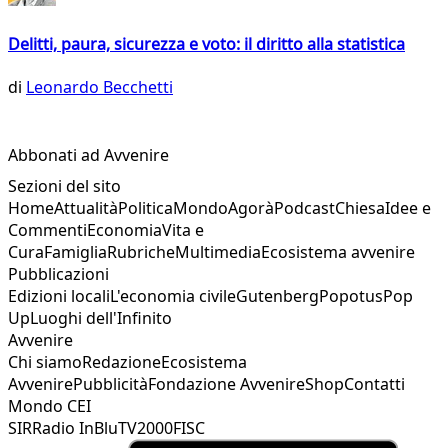
Delitti, paura, sicurezza e voto: il diritto alla statistica
di
Leonardo Becchetti
Abbonati ad Avvenire
Sezioni del sito
Home
Attualità
Politica
Mondo
Agorà
Podcast
Chiesa
Idee e
Commenti
Economia
Vita e
Cura
Famiglia
Rubriche
Multimedia
Ecosistema avvenire
Pubblicazioni
Edizioni locali
L'economia civile
Gutenberg
Popotus
Pop
Up
Luoghi dell'Infinito
Avvenire
Chi siamo
Redazione
Ecosistema
Avvenire
Pubblicità
Fondazione Avvenire
Shop
Contatti
Mondo CEI
SIR
Radio InBlu
TV2000
FISC