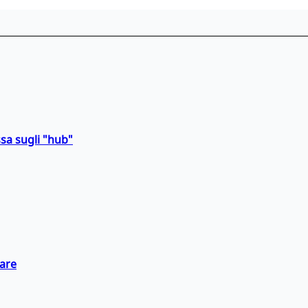
sa sugli "hub"
eare