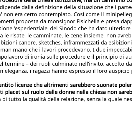
pende dalla definizione della situazione che i partec
' non era certo contemplato. Così come il minipelleg
hilometri proposta da monsignor Fisichella e presa d
ersione 'esperienziale' del Sinodo che ha dato ulterior
nza le risate, le camminate, le cene insieme, non avre
ibizioni canore, sketches, inframmezzati da esibizioni 
a' man mano che i lavori procedevano. I due impeccabi
apolavoro di ironia sulle procedure e il principio di 
ermine – dei ruoli culminato nell’invito, accolto da m
on eleganza, i ragazzi hanno espresso il loro auspicio 
entito licenze che altrimenti sarebbero suonate polem
ti placet sul ruolo delle donne nella chiesa non sareb
a di tutto la qualità della relazione, senza la quale