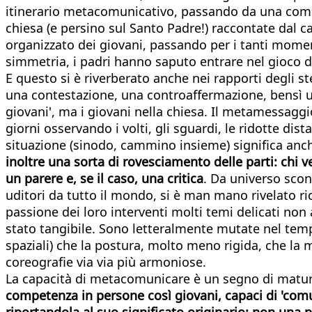
itinerario metacomunicativo, passando da una comuni
chiesa (e persino sul Santo Padre!) raccontate dal ca
organizzato dei giovani, passando per i tanti moment
simmetria, i padri hanno saputo entrare nel gioco dell
E questo si è riverberato anche nei rapporti degli ste
una contestazione, una controaffermazione, bensì una 
giovani', ma i giovani nella chiesa. Il metamessaggio
giorni osservando i volti, gli sguardi, le ridotte dis
situazione (sinodo, cammino insieme) significa anche 
inoltre una sorta di rovesciamento delle parti: chi v
un parere e, se il caso, una critica
. Da universo scon
uditori da tutto il mondo, si è man mano rivelato r
passione dei loro interventi molti temi delicati non
stato tangibile. Sono letteralmente mutate nel tempo
spaziali) che la postura, molto meno rigida, che la 
coreografie via via più armoniose.
La capacità di metacomunicare è un segno di maturità
competenza in persone così giovani, capaci di 'comun
riportandola al suo significato originario: non una