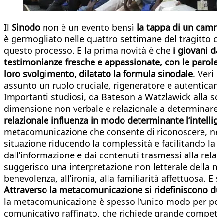
Il
Sinodo
non è un evento bensì
la tappa di un cam
è germogliato nelle quattro settimane del tragitto c
questo processo. E la prima novità è che
i giovani 
testimonianze fresche e appassionate, con le parole i
loro svolgimento, dilatato la formula sinodale
. Veri
assunto un ruolo cruciale, rigeneratore e autenti
Importanti studiosi, da Bateson a Watzlawick alla s
dimensione non verbale e relazionale a determinare
relazionale influenza in modo determinante l’intelli
metacomunicazione che consente di riconoscere, nego
situazione riducendo la complessità e facilitando la 
dall’informazione e dai contenuti trasmessi alla rela
suggerisco una interpretazione non letterale della 
benevolenza, all’ironia, alla familiarità affettuosa. E s
Attraverso la metacomunicazione si ridefiniscono du
la metacomunicazione è spesso l’unico modo per port
comunicativo raffinato, che richiede grande competen