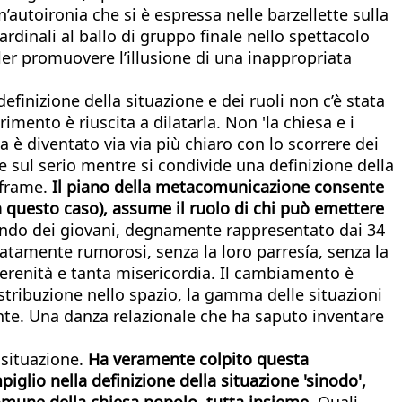
utoironia che si è espressa nelle barzellette sulla
ardinali al ballo di gruppo finale nello spettacolo
oler promuovere l’illusione di una inappropriata
definizione della situazione e dei ruoli non c’è stata
imento è riuscita a dilatarla. Non 'la chiesa e i
a è diventato via via più chiaro con lo scorrere dei
te sul serio mentre si condivide una definizione della
 frame.
Il piano della metacomunicazione consente
in questo caso), assume il ruolo di chi può emettere
mondo dei giovani, degnamente rappresentato dai 34
catamente rumorosi, senza la loro parresía, senza la
serenità e tanta misericordia. Il cambiamento è
stribuzione nello spazio, la gamma delle situazioni
ente. Una danza relazionale che ha saputo inventare
 situazione.
Ha veramente colpito questa
glio nella definizione della situazione 'sinodo',
omune della chiesa popolo, tutta insieme
. Quali