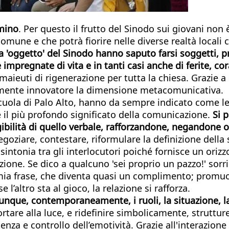
mino
. Per questo il frutto del Sinodo sui giovani non
omune e che potrà fiorire nelle diverse realtà locali
da 'oggetto' del Sinodo hanno saputo farsi soggetti, 
mpregnate di vita e in tanti casi anche di ferite, cora
 maieuti di rigenerazione per tutta la chiesa. Grazie a
camente innovatore la dimensione metacomunicativa.
cuola di Palo Alto, hanno da sempre indicato come le
 il più profondo significato della comunicazione.
Si 
gibilità di quello verbale, rafforzandone, negandone 
ziare, contestare, riformulare la definizione della 
sintonia tra gli interlocutori poiché fornisce un oriz
zione. Se dico a qualcuno 'sei proprio un pazzo!' sorr
mia frase, che diventa quasi un complimento; promuo
e l’altro sta al gioco, la relazione si rafforza.
nque, contemporaneamente, i ruoli, la situazione, la
are alla luce, e ridefinire simbolicamente, struttur
za e controllo dell’emotività. Grazie all'interazione 