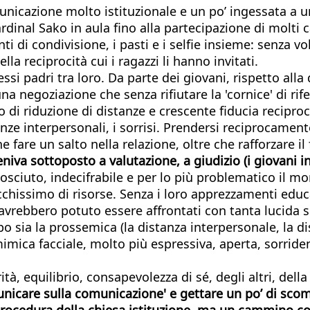
cazione molto istituzionale e un po’ ingessata a un’a
rdinal Sako in aula fino alla partecipazione di molti c
i di condivisione, i pasti e i selfie insieme: senza v
a reciprocità cui i ragazzi li hanno invitati.
ssi padri tra loro. Da parte dei giovani, rispetto alla 
negoziazione che senza rifiutare la 'cornice' di rifer
 di riduzione di distanze e crescente fiducia reciproc
tanze interpersonali, i sorrisi. Prendersi reciprocamen
fare un salto nella relazione, oltre che rafforzare il
eniva sottoposto a valutazione, a giudizio (i giovani 
osciuto, indecifrabile e per lo più problematico il 
icchissimo di risorse. Senza i loro apprezzamenti edu
 avrebbero potuto essere affrontati con tanta lucida 
 sia la prossemica (la distanza interpersonale, la di
mimica facciale, molto più espressiva, aperta, sorrid
, equilibrio, consapevolezza di sé, degli altri, della
icare sulla comunicazione' e gettare un po’ di scompi
 procedura della chiesa istituzione, ma un cammino c