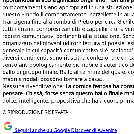
comportamenti siano appropriati in una situazione di
questo Sinodo il comportamento 'barzellette in aula
Francigena fino alla tomba di Pietro per circa 8 c
tutti i crismi, compresi zainetti e cappellini: una v
registri comunicativi pertinenti alla situazione. Se
organizzato dai giovani uditori: lettura di poesie, es
generale la cui capacità comunicativa si è 'scaldat
diversi continenti, sono riusciti a confezionare un c
senso antropologicamente più nobile e autentico del t
ballo di gruppo finale. Ballo al termine del quale, c
madri sinodali possono tornare a casa».
Nessuna rivendicazione.
La cornice festosa ha cons
pensare. Chissà, forse senza questo ballo finale mol
dolce, intelligente, propositiva che ha a cuore prim
© RIPRODUZIONE RISERVATA
Seguici anche su Google Discover di Avvenire