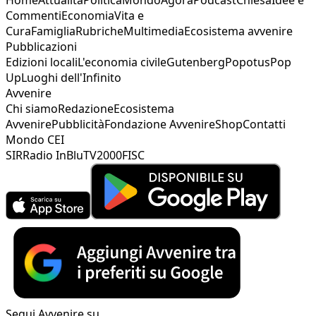
Commenti
Economia
Vita e
Cura
Famiglia
Rubriche
Multimedia
Ecosistema avvenire
Pubblicazioni
Edizioni locali
L'economia civile
Gutenberg
Popotus
Pop
Up
Luoghi dell'Infinito
Avvenire
Chi siamo
Redazione
Ecosistema
Avvenire
Pubblicità
Fondazione Avvenire
Shop
Contatti
Mondo CEI
SIR
Radio InBlu
TV2000
FISC
Segui Avvenire su