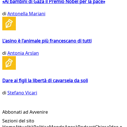
«Ai bambini di Gaza il Premio Nobel per la pace»
di
Antonella Mariani
L'asino è l'animale più francescano di tutti
di
Antonia Arslan
Dare ai figli la libertà di cavarsela da soli
di
Stefano Vicari
Abbonati ad Avvenire
Sezioni del sito
Home
Attualità
Politica
Mondo
Agorà
Podcast
Chiesa
Idee e