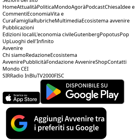
Home
Attualità
Politica
Mondo
Agorà
Podcast
Chiesa
Idee e
Commenti
Economia
Vita e
Cura
Famiglia
Rubriche
Multimedia
Ecosistema avvenire
Pubblicazioni
Edizioni locali
L'economia civile
Gutenberg
Popotus
Pop
Up
Luoghi dell'Infinito
Avvenire
Chi siamo
Redazione
Ecosistema
Avvenire
Pubblicità
Fondazione Avvenire
Shop
Contatti
Mondo CEI
SIR
Radio InBlu
TV2000
FISC