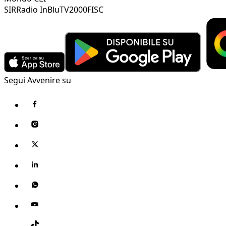
SIR
Radio InBlu
TV2000
FISC
Segui Avvenire su