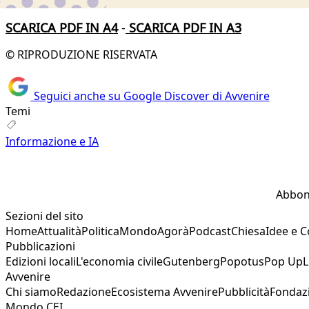
SCARICA PDF IN A4
-
SCARICA PDF IN A3
© RIPRODUZIONE RISERVATA
Seguici anche su Google Discover di Avvenire
Temi
Informazione e IA
Abbon
Sezioni del sito
Home
Attualità
Politica
Mondo
Agorà
Podcast
Chiesa
Idee e 
Pubblicazioni
Edizioni locali
L'economia civile
Gutenberg
Popotus
Pop Up
L
Avvenire
Chi siamo
Redazione
Ecosistema Avvenire
Pubblicità
Fondaz
Mondo CEI