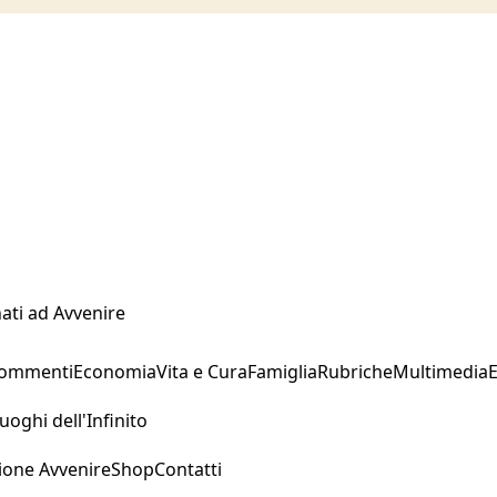
ati ad Avvenire
Commenti
Economia
Vita e Cura
Famiglia
Rubriche
Multimedia
uoghi dell'Infinito
ione Avvenire
Shop
Contatti