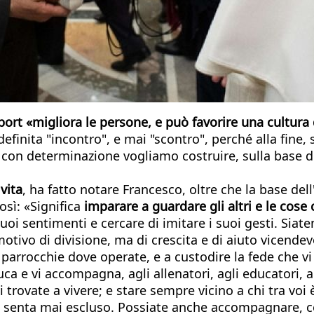
port «migliora le persone, e può favorire una cultura 
definita "incontro", e mai "scontro", perché alla fine,
 con determinazione vogliamo costruire, sulla base
 vita
, ha fatto notare Francesco, oltre che la base dell
osì: «Significa
imparare a guardare gli altri e le cose
 suoi sentimenti e cercare di imitare i suoi gesti. Sia
 motivo di divisione, ma di crescita e di aiuto vicendev
e parrocchie dove operate, e a custodire la fede che vi
uca e vi accompagna, agli allenatori, agli educatori, a
vi trovate a vivere; e stare sempre vicino a chi tra vo
n si senta mai escluso. Possiate anche accompagnare, co