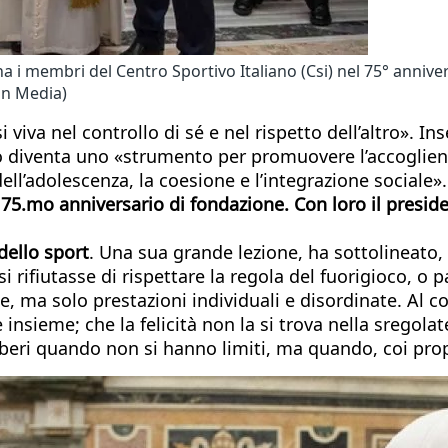
a i membri del Centro Sportivo Italiano (Csi) nel 75° annive
can Media)
viva nel controllo di sé e nel rispetto dell’altro». In
so diventa uno «strumento per promuovere l’accoglienza
 dell’adolescenza, la coesione e l’integrazione sociale
l 75.mo anniversario di fondazione. Con loro il presid
 dello sport
. Una sua grande lezione, ha sottolineato,
si rifiutasse di rispettare la regola del fuorigioco, o 
 ma solo prestazioni individuali e disordinate. Al co
 insieme; che la felicità non la si trova nella sregola
iberi quando non si hanno limiti, ma quando, coi propr