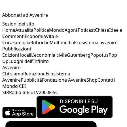
Abbonati ad Avvenire
Sezioni del sito
Home
Attualità
Politica
Mondo
Agorà
Podcast
Chiesa
Idee e
Commenti
Economia
Vita e
Cura
Famiglia
Rubriche
Multimedia
Ecosistema avvenire
Pubblicazioni
Edizioni locali
L'economia civile
Gutenberg
Popotus
Pop
Up
Luoghi dell'Infinito
Avvenire
Chi siamo
Redazione
Ecosistema
Avvenire
Pubblicità
Fondazione Avvenire
Shop
Contatti
Mondo CEI
SIR
Radio InBlu
TV2000
FISC