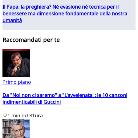
Il Papa: la preghiera? Né evasione né tecnica per il
benessere ma dimensione fondamentale della nostra
umanità
Raccomandati per te
Primo piano
Da "Noi non ci saremo" a "L'avvelenata": le 10 canzoni
indimenticabili di Guccini
1 min di lettura