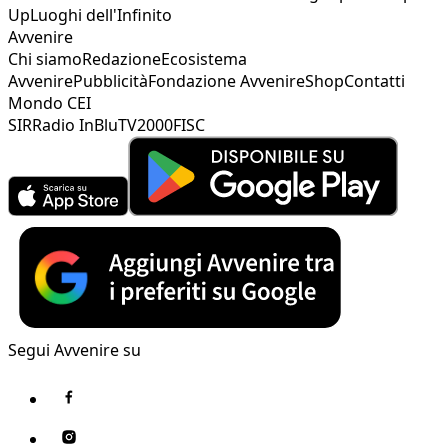
Up
Luoghi dell'Infinito
Avvenire
Chi siamo
Redazione
Ecosistema
Avvenire
Pubblicità
Fondazione Avvenire
Shop
Contatti
Mondo CEI
SIR
Radio InBlu
TV2000
FISC
Segui Avvenire su