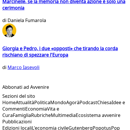
Marcinelle, se la memoria non diventa azione è solo una
cerimonia
di
Daniela Fumarola
Giorgia e Pedro, i due «opposti» che tirando la corda
rischiano di spezzare l'Europa
di
Marco Iasevoli
Abbonati ad Avvenire
Sezioni del sito
Home
Attualità
Politica
Mondo
Agorà
Podcast
Chiesa
Idee e
Commenti
Economia
Vita e
Cura
Famiglia
Rubriche
Multimedia
Ecosistema avvenire
Pubblicazioni
Edizioni locali
L'economia civile
Gutenberg
Popotus
Pop