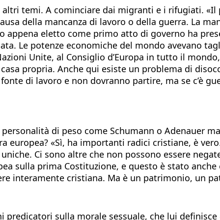
tri temi. A cominciare dai migranti e i rifugiati. «Il 
causa della mancanza di lavoro o della guerra. La man
icano appena eletto come primo atto di governo ha pre
ta. Le potenze economiche del mondo avevano tagliat
ioni Unite, al Consiglio d’Europa in tutto il mondo, è
a casa propria. Anche qui esiste un problema di disocc
fonte di lavoro e non dovranno partire, ma se c’è gue
più personalità di peso come Schumann o Adenauer ma
ra europea? «Sì, ha importanti radici cristiane, è vero
e uniche. Ci sono altre che non possono essere negate
opea sulla prima Costituzione, e questo è stato anch
ere interamente cristiana. Ma è un patrimonio, un pa
uni predicatori sulla morale sessuale, che lui definis