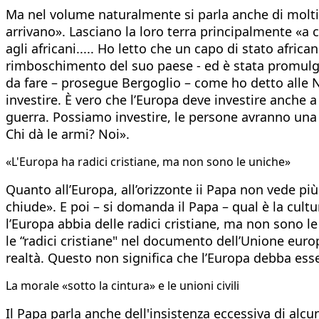
Ma nel volume naturalmente si parla anche di molti al
arrivano». Lasciano la loro terra principalmente «a 
agli africani..... Ho letto che un capo di stato afr
rimboschimento del suo paese - ed è stata promulga
da fare – prosegue Bergoglio – come ho detto alle Naz
investire. È vero che l’Europa deve investire anche 
guerra. Possiamo investire, le persone avranno una 
Chi dà le armi? Noi».
«L'Europa ha radici cristiane, ma non sono le uniche»
Quanto all’Europa, all’orizzonte ii Papa non vede 
chiude». E poi – si domanda il Papa – qual è la cultu
l’Europa abbia delle radici cristiane, ma non sono l
le “radici cristiane" nel documento dell’Unione eur
realtà. Questo non significa che l’Europa debba ess
La morale «sotto la cintura» e le unioni civili
Il Papa parla anche dell'insistenza eccessiva di alc