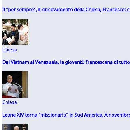
Il "per sempre", il rinnovamento della Chiesa, Francesco: co
Chiesa
Dal Vietnam al Venezuela, la gioventù francescana di tutto
Chiesa
Leone XIV torna "missionario" in Sud America. A novembre