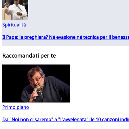
Spiritualità
Il Papa: la preghiera? Né evasione né tecnica per il ben
Raccomandati per te
Primo piano
Da "Noi non ci saremo" a "L'avvelenata": le 10 canzoni indi