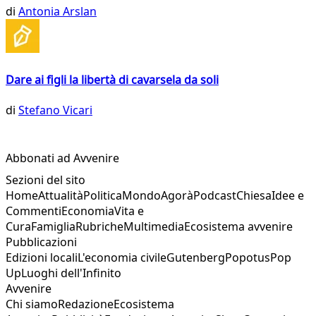
di
Antonia Arslan
Dare ai figli la libertà di cavarsela da soli
di
Stefano Vicari
Abbonati ad Avvenire
Sezioni del sito
Home
Attualità
Politica
Mondo
Agorà
Podcast
Chiesa
Idee e
Commenti
Economia
Vita e
Cura
Famiglia
Rubriche
Multimedia
Ecosistema avvenire
Pubblicazioni
Edizioni locali
L'economia civile
Gutenberg
Popotus
Pop
Up
Luoghi dell'Infinito
Avvenire
Chi siamo
Redazione
Ecosistema