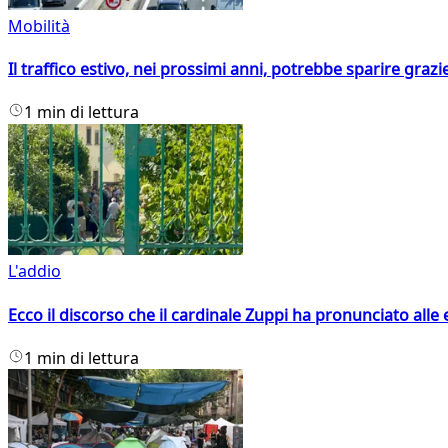
Mobilità
Il traffico estivo, nei prossimi anni, potrebbe sparire grazie
1 min di lettura
L'addio
Ecco il discorso che il cardinale Zuppi ha pronunciato alle 
1 min di lettura