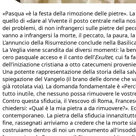
«Pasqua «è la festa della rimozione delle pietre». La
quello di «dare al Vivente il posto centrale nella no
dei problemi, di non infrangerci sulle pietre del pec
vanno a infrangersi la morte, il peccato, la paura, 
L’annuncio della Risurrezione conclude nella Basilica
La Veglia viene scandita dai diversi momenti: la bene
cero pasquale acceso e il canto dell’
Exultet
, cui fa 
dell’iniziazione cristiana a otto catecumeni provenie
Una potente rappresentazione della storia della salv
spiegazione del Vangelo (il brano delle donne che v
già rotolata via). La domanda fondamentale è «Perch
tutto inutile, che nessuno possa rimuovere le vostre
Contro questa sfiducia, il Vescovo di Roma, Frances
chiedersi: «Qual è la mia pietra a da rimuovere?». 
contemporaneo. La pietra della sfiducia innanzitutto,
fine, rassegnati arriviamo a credere che la morte sia
costruiamo dentro di noi un monumento all'insoddis