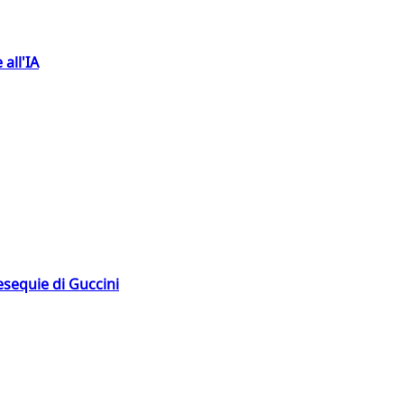
 all'IA
esequie di Guccini