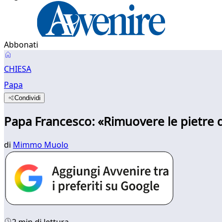
Abbonati
CHIESA
Papa
Condividi
Papa Francesco: «Rimuovere le pietre
di
Mimmo Muolo
2 min di lettura