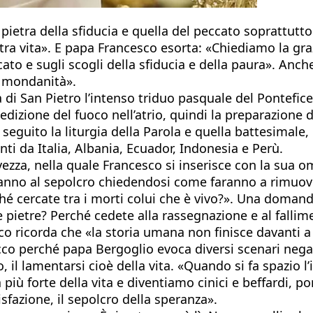
 pietra della sfiducia e quella del peccato soprattutto
stra vita». E papa Francesco esorta: «Chiediamo la gra
cato e sugli scogli della sfiducia e della paura». Anc
la mondanità».
 di San Pietro l’intenso triduo pasquale del Pontefice
dizione del fuoco nell’atrio, quindi la preparazione d
fa seguito la liturgia della Parola e quella battesimale
nti da Italia, Albania, Ecuador, Indonesia e Perù.
ezza, nella quale Francesco si inserisce con la sua om
anno al sepolcro chiedendosi come faranno a rimuover
é cercate tra i morti colui che è vivo?». Una domand
 pietre? Perché cedete alla rassegnazione e al fallim
co ricorda che «la storia umana non finisce davanti a
Ecco perché papa Bergoglio evoca diversi scenari nega
 il lamentarsi cioè della vita. «Quando si fa spazio l
 più forte della vita e diventiamo cinici e beffardi, 
fazione, il sepolcro della speranza».