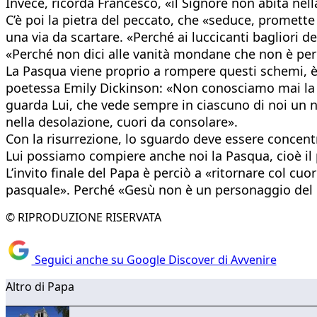
Invece, ricorda Francesco, «il Signore non abita nell
C’è poi la pietra del peccato, che «seduce, promette
una via da scartare. «Perché ai luccicanti bagliori de
«Perché non dici alle vanità mondane che non è per lo
La Pasqua viene proprio a rompere questi schemi, è u
poetessa Emily Dickinson: «Non conosciamo mai la no
guarda Lui, che vede sempre in ciascuno di noi un nuc
nella desolazione, cuori da consolare».
Con la risurrezione, lo sguardo deve essere concentra
Lui possiamo compiere anche noi la Pasqua, cioè il p
L’invito finale del Papa è perciò a «ritornare col cu
pasquale». Perché «Gesù non è un personaggio del pas
© RIPRODUZIONE RISERVATA
Seguici anche su Google Discover di Avvenire
Altro di Papa