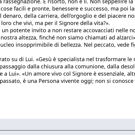
a rassegnazione. È risorto, non è lì. Non seppellire la
 cose facili e pronte, benessere e successo, ma poi l
l denaro, della carriera, dell’orgoglio e del piacere n
ro che vivi, ma per il Signore della vita?».
n potente invito a non restare accovacciati nelle nos
stra altezza, finché non siamo chiamati ad alzarci».
leo insopprimibile di bellezza. Nel peccato, vede figli
to su di Lui. «Gesù è specialista nel trasformare le n
assaggio dalla chiusura alla comunione, dalla desolaz
ore a Lui». «Un amore vivo col Signore è essenziale, a
sato, è una Persona vivente oggi; non si conosce sui 