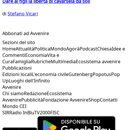
Dare ai figli la libertà di cavarsela da soli
di
Stefano Vicari
Abbonati ad Avvenire
Sezioni del sito
Home
Attualità
Politica
Mondo
Agorà
Podcast
Chiesa
Idee e
Commenti
Economia
Vita e
Cura
Famiglia
Rubriche
Multimedia
Ecosistema avvenire
Pubblicazioni
Edizioni locali
L'economia civile
Gutenberg
Popotus
Pop
Up
Luoghi dell'Infinito
Avvenire
Chi siamo
Redazione
Ecosistema
Avvenire
Pubblicità
Fondazione Avvenire
Shop
Contatti
Mondo CEI
SIR
Radio InBlu
TV2000
FISC