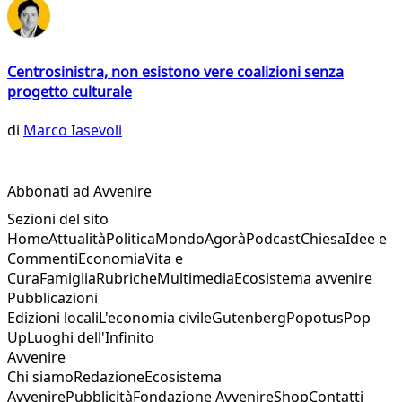
Centrosinistra, non esistono vere coalizioni senza
progetto culturale
di
Marco Iasevoli
Abbonati ad Avvenire
Sezioni del sito
Home
Attualità
Politica
Mondo
Agorà
Podcast
Chiesa
Idee e
Commenti
Economia
Vita e
Cura
Famiglia
Rubriche
Multimedia
Ecosistema avvenire
Pubblicazioni
Edizioni locali
L'economia civile
Gutenberg
Popotus
Pop
Up
Luoghi dell'Infinito
Avvenire
Chi siamo
Redazione
Ecosistema
Avvenire
Pubblicità
Fondazione Avvenire
Shop
Contatti