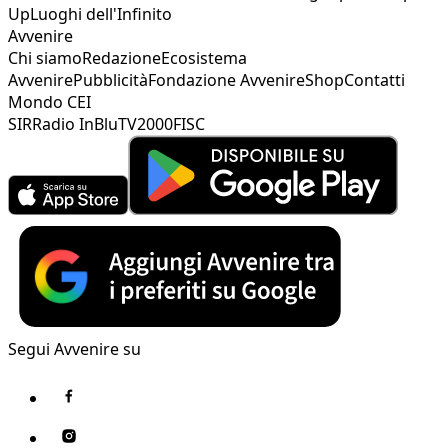
Up
Luoghi dell'Infinito
Avvenire
Chi siamo
Redazione
Ecosistema
Avvenire
Pubblicità
Fondazione Avvenire
Shop
Contatti
Mondo CEI
SIR
Radio InBlu
TV2000
FISC
Segui Avvenire su