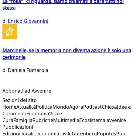
La "folla" ci riguarda, siamo chiamati a dare tutti noi
stessi
di
Enrico Giovannini
Marcinelle, se la memoria non diventa azione è solo una
cerimonia
di
Daniela Fumarola
Abbonati ad Avvenire
Sezioni del sito
Home
Attualità
Politica
Mondo
Agorà
Podcast
Chiesa
Idee e
Commenti
Economia
Vita e
Cura
Famiglia
Rubriche
Multimedia
Ecosistema avvenire
Pubblicazioni
Edizioni locali
L'economia civile
Gutenberg
Popotus
Pop