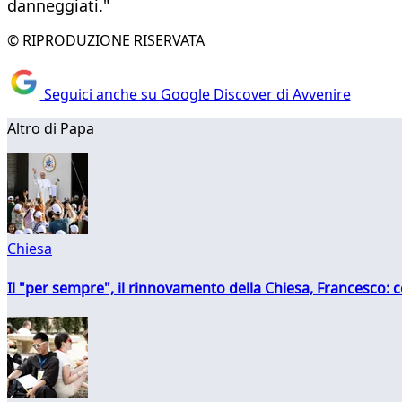
danneggiati."
© RIPRODUZIONE RISERVATA
Seguici anche su Google Discover di Avvenire
Altro di Papa
Chiesa
Il "per sempre", il rinnovamento della Chiesa, Francesco: co