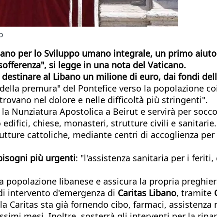
o
cano per lo Sviluppo umano integrale, un primo aiuto 
sofferenza", si legge in una nota del Vaticano.
estinare al Libano un milione di euro, dai fondi dell'
ella premura" del Pontefice verso la popolazione coin
rovano nel dolore e nelle difficoltà più stringenti".
la Nunziatura Apostolica a Beirut e servirà per soccor
edifici, chiese, monasteri, strutture civili e sanitarie
tture cattoliche, mediante centri di accoglienza per g
 bisogni più urgenti
: "l'assistenza sanitaria per i ferit
popolazione libanese e assicura la propria preghiera pe
 di intervento d'emergenza di
Caritas Libano
, tramite
 Caritas sta già fornendo cibo, farmaci, assistenza m
ssimi mesi. Inoltre, sosterrà gli interventi per la ripar