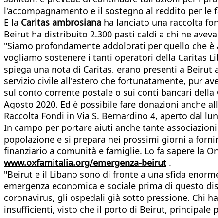
l'accompagnamento e il sostegno al reddito per le f
E la
Caritas ambrosiana
ha lanciato una raccolta fon
Beirut ha distribuito 2.300 pasti caldi a chi ne av
"Siamo profondamente addolorati per quello che è ac
vogliamo sostenere i tanti operatori della Caritas Li
spiega una nota di Caritas, erano presenti a Beirut 
servizio civile all'estero che fortunatamente, pur 
sul conto corrente postale o sui conti bancari della 
Agosto 2020. Ed è possibile fare donazioni anche all
Raccolta Fondi in Via S. Bernardino 4, aperto dal lun
In campo per portare aiuti anche tante associazioni
popolazione e si prepara nei prossimi giorni a fornire
finanziario a comunità e famiglie. Lo fa sapere la O
www.oxfamitalia.org/emergenza-beirut
.
"Beirut e il Libano sono di fronte a una sfida enorme
emergenza economica e sociale prima di questo disa
coronavirus, gli ospedali già sotto pressione. Chi h
insufficienti, visto che il porto di Beirut, princip