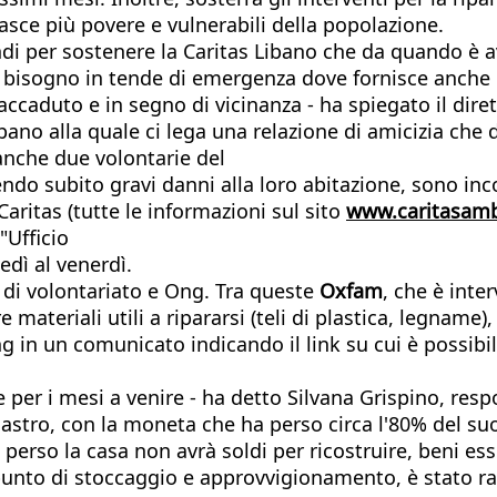
asce più povere e vulnerabili della popolazione.
di per sostenere la Caritas Libano che da quando è av
eva bisogno in tende di emergenza dove fornisce anch
caduto e in segno di vicinanza - ha spiegato il diret
bano alla quale ci lega una relazione di amicizia che d
anche due volontarie del
avendo subito gravi danni alla loro abitazione, sono 
Caritas (tutte le informazioni sul sito
www.caritasamb
"Ufficio
edì al venerdì.
 di volontariato e Ong. Tra queste
Oxfam
, che è inte
 materiali utili a ripararsi (teli di plastica, legname
ng in un comunicato indicando il link su cui è possibi
 per i mesi a venire - ha detto Silvana Grispino, resp
stro, con la moneta che ha perso circa l'80% del suo
a perso la casa non avrà soldi per ricostruire, beni 
ale punto di stoccaggio e approvvigionamento, è stato 