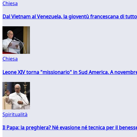
Chiesa
Dal Vietnam al Venezuela, la gioventù francescana di tutto
Chiesa
Leone XIV torna "missionario" in Sud America. A novembre
Spiritualità
Il Papa: la preghiera? Né evasione né tecnica per il ben