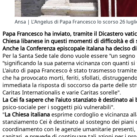
Ansa | L'Angelus di Papa Francesco lo scorso 26 lugli
Papa Francesco ha inviato, tramite il Dicastero vati
Chiesa libanese in questi momenti di difficoltà e di 
Anche la Conferenza episcopale italana ha deciso di d
Per la Santa Sede tale dono vuole essere "un segno d
"significando la sua paterna vicinanza con quanti si t
L'aiuto di papa Francesco è stato trasmesso tramite 
che ha provocato morti, feriti, sfollati, distruggendo 
immediata la risposta di soccorso da parte delle stru
Caritas Internationalis e varie Caritas sorelle".
La Cei fa sapere che l'aiuto stanziato è destinato ai
psico-sociale per i soggetti più vulnerabili".
"
La Chiesa italiana
esprime cordoglio e vicinanza alla 
stanziamento Cei è destinato al sostegno dei piani
coordinamento con le agenzie umanitarie presenti, la
sanitari, e prevede di continuare tali azioni per i pro