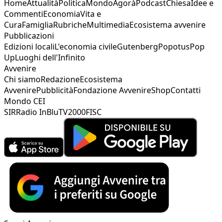
Home
Attualità
Politica
Mondo
Agorà
Podcast
Chiesa
Idee e
Commenti
Economia
Vita e
Cura
Famiglia
Rubriche
Multimedia
Ecosistema avvenire
Pubblicazioni
Edizioni locali
L'economia civile
Gutenberg
Popotus
Pop
Up
Luoghi dell'Infinito
Avvenire
Chi siamo
Redazione
Ecosistema
Avvenire
Pubblicità
Fondazione Avvenire
Shop
Contatti
Mondo CEI
SIR
Radio InBlu
TV2000
FISC