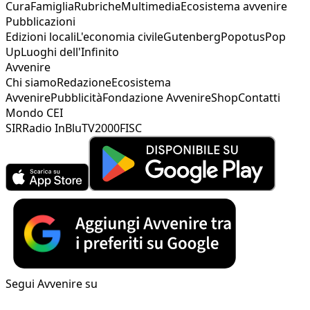
Cura
Famiglia
Rubriche
Multimedia
Ecosistema avvenire
Pubblicazioni
Edizioni locali
L'economia civile
Gutenberg
Popotus
Pop
Up
Luoghi dell'Infinito
Avvenire
Chi siamo
Redazione
Ecosistema
Avvenire
Pubblicità
Fondazione Avvenire
Shop
Contatti
Mondo CEI
SIR
Radio InBlu
TV2000
FISC
Segui Avvenire su