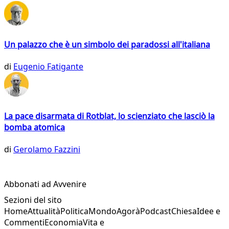
Un palazzo che è un simbolo dei paradossi all'italiana
di
Eugenio Fatigante
La pace disarmata di Rotblat, lo scienziato che lasciò la
bomba atomica
di
Gerolamo Fazzini
Abbonati ad Avvenire
Sezioni del sito
Home
Attualità
Politica
Mondo
Agorà
Podcast
Chiesa
Idee e
Commenti
Economia
Vita e