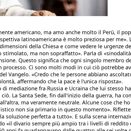
te americano, ma amo anche molto il Perù, il popol
prospettiva latinoamericana è molto preziosa per me». 
dimensioni della Chiesa e come vedere le urgenze del
stimolato, ma non sopraffatto». Parla di «sinodalità»
sione. Questo significa che ogni singolo membro del
 un processo. Ci sono molti modi in cui ciò potrebbe av
 del Vangelo. «Credo che le persone abbiano ascoltato 
olontà, affermando che la pace è l'unica risposta».
di mediazione fra Russia e Ucraina che lui stesso ha la
ciò. La Santa Sede, fin dall'inizio della guerra, ha 
 dall'altra, ma veramente neutrale. Alcune cose che h
alistico non sia primario in questo momento». Riflette
luzione perfetta a tutto». E sulla scena internaziona
 «il divario sempre più ampio tra i livelli di reddito 
60 anni fa guadagnavano dalle quattro alle sei volte d