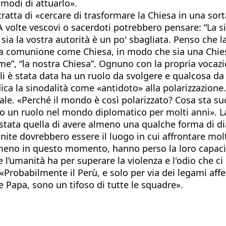
 modi di attuarlo».
 tratta di «cercare di trasformare la Chiesa in una so
 volte vescovi o sacerdoti potrebbero pensare: “La si
a sia la vostra autorità è un po' sbagliata. Penso che
a comunione come Chiesa, in modo che sia una Chiesa
me”, “la nostra Chiesa”. Ognuno con la propria vocazio
i è stata data ha un ruolo da svolgere e qualcosa da
ca la sinodalità come «antidoto» alla polarizzazione.
evale. «Perché il mondo è così polarizzato? Cosa sta 
n ruolo nel mondo diplomatico per molti anni». La sf
è stata quella di avere almeno una qualche forma di d
 Unite dovrebbero essere il luogo in cui affrontare m
eno in questo momento, hanno perso la loro capacità 
l’umanità ha per superare la violenza e l'odio che ci 
? «Probabilmente il Perù, e solo per via dei legami affe
 Papa, sono un tifoso di tutte le squadre».