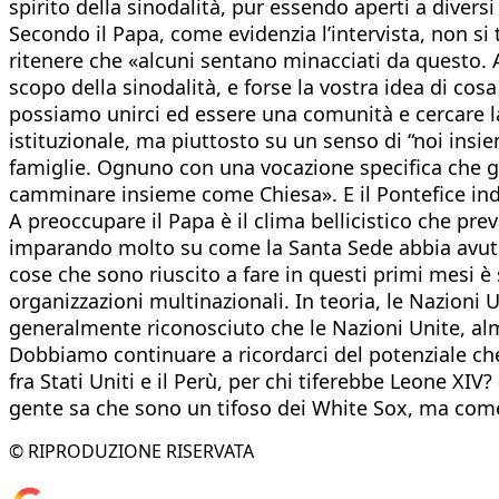
spirito della sinodalità, pur essendo aperti a diversi
Secondo il Papa, come evidenzia l’intervista, non si
ritenere che «alcuni sentano minacciati da questo. A
scopo della sinodalità, e forse la vostra idea di cos
possiamo unirci ed essere una comunità e cercare l
istituzionale, ma piuttosto su un senso di “noi insie
famiglie. Ognuno con una vocazione specifica che gl
camminare insieme come Chiesa». E il Pontefice indi
A preoccupare il Papa è il clima bellicistico che pr
imparando molto su come la Santa Sede abbia avuto u
cose che sono riuscito a fare in questi primi mesi 
organizzazioni multinazionali. In teoria, le Nazioni
generalmente riconosciuto che le Nazioni Unite, alm
Dobbiamo continuare a ricordarci del potenziale che 
fra Stati Uniti e il Perù, per chi tiferebbe Leone XIV
gente sa che sono un tifoso dei White Sox, ma come
© RIPRODUZIONE RISERVATA