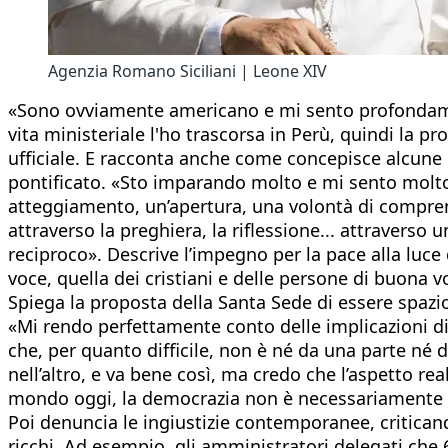
Agenzia Romano Siciliani | Leone XIV
«Sono ovviamente americano e mi sento profondamen
vita ministeriale l'ho trascorsa in Perù, quindi la 
ufficiale. E racconta anche come concepisce alcune 
pontificato. «Sto imparando molto e mi sento molto 
atteggiamento, un’apertura, una volontà di compren
attraverso la preghiera, la riflessione... attraverso
reciproco». Descrive l’impegno per la pace alla luce
voce, quella dei cristiani e delle persone di buona v
Spiega la proposta della Santa Sede di essere spazio 
«Mi rendo perfettamente conto delle implicazioni di 
che, per quanto difficile, non è né da una parte né
nell’altro, e va bene così, ma credo che l’aspetto re
mondo oggi, la democrazia non è necessariamente la so
Poi denuncia le ingiustizie contemporanee, criticando
ricchi. Ad esempio, gli amministratori delegati che 