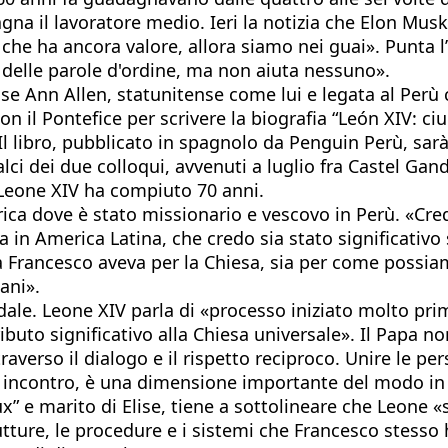
gna il lavoratore medio. Ieri la notizia che Elon Musk
a che ha ancora valore, allora siamo nei guai». Punta l
 delle parole d'ordine, ma non aiuta nessuno».
ise Ann Allen, statunitense come lui e legata al Perù 
on il Pontefice per scrivere la biografia “León XIV: 
l libro, pubblicato in spagnolo da Penguin Perù, sarà 
alci dei due colloqui, avvenuti a luglio fra Castel Gan
 Leone XIV ha compiuto 70 anni.
rica dove è stato missionario e vescovo in Perù. «Cr
a in America Latina, che credo sia stato significativo
 Francesco aveva per la Chiesa, sia per come possiam
ani».
dale. Leone XIV parla di «processo iniziato molto pri
to significativo alla Chiesa universale». Il Papa non
raverso il dialogo e il rispetto reciproco. Unire le p
di incontro, è una dimensione importante del modo in 
ux” e marito di Elise, tiene a sottolineare che Leone «
utture, le procedure e i sistemi che Francesco stesso