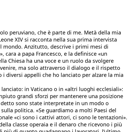
o peruviano, che è parte di me. Metà della mia
Leone XIV si racconta nella sua prima intervista
 mondo. Anzitutto, descrive i primi mesi di
, cara a papa Francesco, e la definisce «un
la Chiesa ha una voce e un ruolo da svolgere
venire, ma solo attraverso il dialogo e il rispetto
i diversi appelli che ho lanciato per alzare la mia
nciato: in Vaticano o in «altri luoghi ecclesiali»:
compiuto grandi sforzi per mantenere una posizione
o detto sono state interpretate in un modo o
 sulla politica. «Se guardiamo a molti Paesi del
le «ci sono i cattivi attori, ci sono le tentazioni».
della classe operaia e il denaro che ricevono i più
i più di quanto guadagnano i lavoratori, l’ultimo