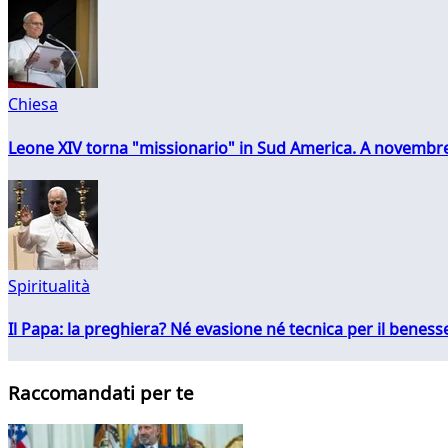
Chiesa
Leone XIV torna "missionario" in Sud America. A novembre
Spiritualità
Il Papa: la preghiera? Né evasione né tecnica per il ben
Raccomandati per te