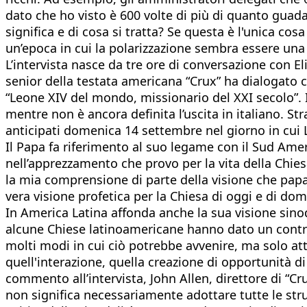
dato che ho visto è 600 volte di più di quanto guada
significa e di cosa si tratta? Se questa è l'unica cos
un’epoca in cui la polarizzazione sembra essere una
L’intervista nasce da tre ore di conversazione con El
senior della testata americana “Crux” ha dialogato c
“Leone XIV del mondo, missionario del XXI secolo”. I
mentre non è ancora definita l’uscita in italiano. Str
anticipati domenica 14 settembre nel giorno in cui
Il Papa fa riferimento al suo legame con il Sud Ame
nell’apprezzamento che provo per la vita della Chies
la mia comprensione di parte della visione che papa
vera visione profetica per la Chiesa di oggi e di dom
In America Latina affonda anche la sua visione sino
alcune Chiese latinoamericane hanno dato un contribu
molti modi in cui ciò potrebbe avvenire, ma solo att
quell'interazione, quella creazione di opportunità 
commento all’intervista, John Allen, direttore di “Cr
non significa necessariamente adottare tutte le str