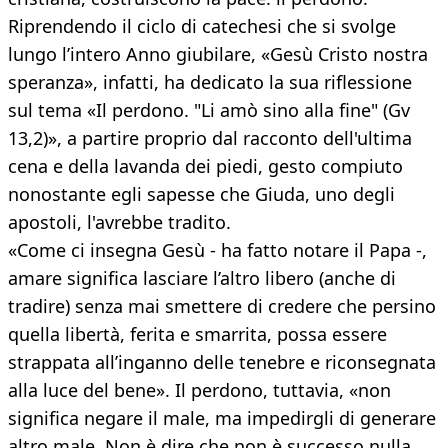
Riprendendo il ciclo di catechesi che si svolge
lungo l’intero Anno giubilare, «Gesù Cristo nostra
speranza», infatti, ha dedicato la sua riflessione
sul tema «Il perdono. "Li amò sino alla fine" (Gv
13,2)», a partire proprio dal racconto dell'ultima
cena e della lavanda dei piedi, gesto compiuto
nonostante egli sapesse che Giuda, uno degli
apostoli, l'avrebbe tradito.
«Come ci insegna Gesù - ha fatto notare il Papa -,
amare significa lasciare l’altro libero (anche di
tradire) senza mai smettere di credere che persino
quella libertà, ferita e smarrita, possa essere
strappata all’inganno delle tenebre e riconsegnata
alla luce del bene». Il perdono, tuttavia, «non
significa negare il male, ma impedirgli di generare
altro male. Non è dire che non è successo nulla,