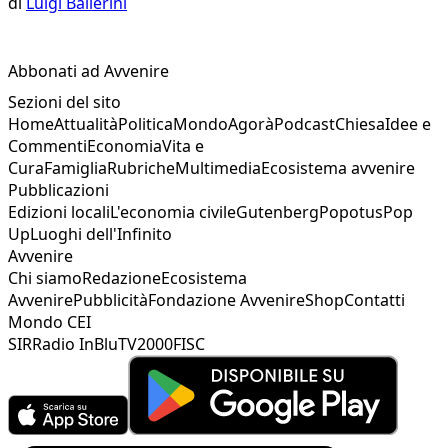
di
Luigi Ballerini
Abbonati ad Avvenire
Sezioni del sito
Home
Attualità
Politica
Mondo
Agorà
Podcast
Chiesa
Idee e
Commenti
Economia
Vita e
Cura
Famiglia
Rubriche
Multimedia
Ecosistema avvenire
Pubblicazioni
Edizioni locali
L'economia civile
Gutenberg
Popotus
Pop
Up
Luoghi dell'Infinito
Avvenire
Chi siamo
Redazione
Ecosistema
Avvenire
Pubblicità
Fondazione Avvenire
Shop
Contatti
Mondo CEI
SIR
Radio InBlu
TV2000
FISC