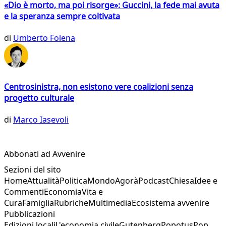
«Dio è morto, ma poi risorge»: Guccini, la fede mai avuta
e la speranza sempre coltivata
di
Umberto Folena
Centrosinistra, non esistono vere coalizioni senza
progetto culturale
di
Marco Iasevoli
Abbonati ad Avvenire
Sezioni del sito
Home
Attualità
Politica
Mondo
Agorà
Podcast
Chiesa
Idee e
Commenti
Economia
Vita e
Cura
Famiglia
Rubriche
Multimedia
Ecosistema avvenire
Pubblicazioni
Edizioni locali
L'economia civile
Gutenberg
Popotus
Pop