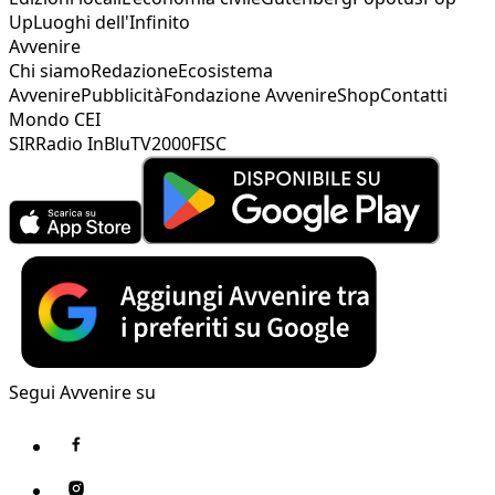
Up
Luoghi dell'Infinito
Avvenire
Chi siamo
Redazione
Ecosistema
Avvenire
Pubblicità
Fondazione Avvenire
Shop
Contatti
Mondo CEI
SIR
Radio InBlu
TV2000
FISC
Segui Avvenire su