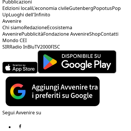
Pubblicazioni
Edizioni locali
L'economia civile
Gutenberg
Popotus
Pop
Up
Luoghi dell'Infinito
Avvenire
Chi siamo
Redazione
Ecosistema
Avvenire
Pubblicità
Fondazione Avvenire
Shop
Contatti
Mondo CEI
SIR
Radio InBlu
TV2000
FISC
Segui Avvenire su