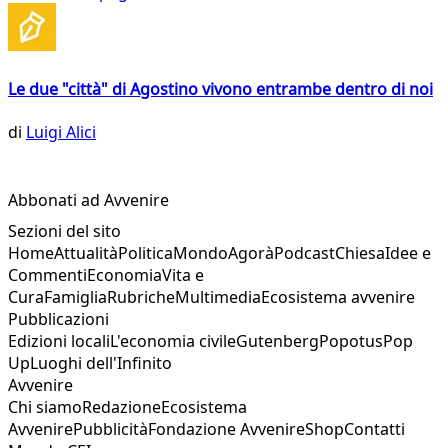
Le due "città" di Agostino vivono entrambe dentro di noi
di
Luigi Alici
Abbonati ad Avvenire
Sezioni del sito
Home
Attualità
Politica
Mondo
Agorà
Podcast
Chiesa
Idee e
Commenti
Economia
Vita e
Cura
Famiglia
Rubriche
Multimedia
Ecosistema avvenire
Pubblicazioni
Edizioni locali
L'economia civile
Gutenberg
Popotus
Pop
Up
Luoghi dell'Infinito
Avvenire
Chi siamo
Redazione
Ecosistema
Avvenire
Pubblicità
Fondazione Avvenire
Shop
Contatti