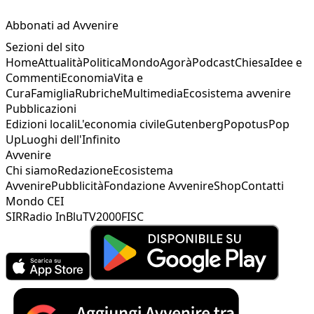
Abbonati ad Avvenire
Sezioni del sito
Home
Attualità
Politica
Mondo
Agorà
Podcast
Chiesa
Idee e
Commenti
Economia
Vita e
Cura
Famiglia
Rubriche
Multimedia
Ecosistema avvenire
Pubblicazioni
Edizioni locali
L'economia civile
Gutenberg
Popotus
Pop
Up
Luoghi dell'Infinito
Avvenire
Chi siamo
Redazione
Ecosistema
Avvenire
Pubblicità
Fondazione Avvenire
Shop
Contatti
Mondo CEI
SIR
Radio InBlu
TV2000
FISC