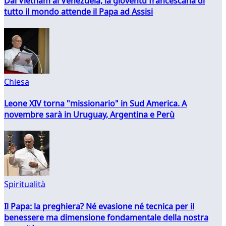
Dal Vietnam al Venezuela, la gioventù francescana di
tutto il mondo attende il Papa ad Assisi
Chiesa
Leone XIV torna "missionario" in Sud America. A
novembre sarà in Uruguay, Argentina e Perù
Spiritualità
Il Papa: la preghiera? Né evasione né tecnica per il
benessere ma dimensione fondamentale della nostra