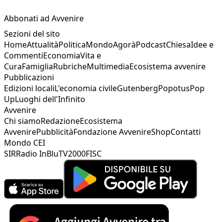
Abbonati ad Avvenire
Sezioni del sito
Home
Attualità
Politica
Mondo
Agorà
Podcast
Chiesa
Idee e
Commenti
Economia
Vita e
Cura
Famiglia
Rubriche
Multimedia
Ecosistema avvenire
Pubblicazioni
Edizioni locali
L'economia civile
Gutenberg
Popotus
Pop
Up
Luoghi dell'Infinito
Avvenire
Chi siamo
Redazione
Ecosistema
Avvenire
Pubblicità
Fondazione Avvenire
Shop
Contatti
Mondo CEI
SIR
Radio InBlu
TV2000
FISC