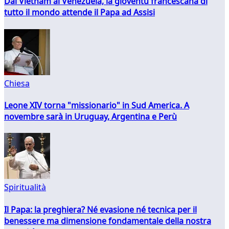
Dal Vietnam al Venezuela, la gioventù francescana di
tutto il mondo attende il Papa ad Assisi
Chiesa
Leone XIV torna "missionario" in Sud America. A
novembre sarà in Uruguay, Argentina e Perù
Spiritualità
Il Papa: la preghiera? Né evasione né tecnica per il
benessere ma dimensione fondamentale della nostra