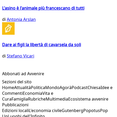
L'asino è l'animale più francescano di tutti
di
Antonia Arslan
Dare ai figli la libertà di cavarsela da soli
di
Stefano Vicari
Abbonati ad Avvenire
Sezioni del sito
Home
Attualità
Politica
Mondo
Agorà
Podcast
Chiesa
Idee e
Commenti
Economia
Vita e
Cura
Famiglia
Rubriche
Multimedia
Ecosistema avvenire
Pubblicazioni
Edizioni locali
L'economia civile
Gutenberg
Popotus
Pop
Up
Luoghi dell'Infinito