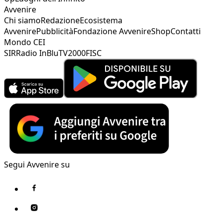
Avvenire
Chi siamo
Redazione
Ecosistema
Avvenire
Pubblicità
Fondazione Avvenire
Shop
Contatti
Mondo CEI
SIR
Radio InBlu
TV2000
FISC
Segui Avvenire su