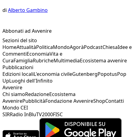
di
Alberto Gambino
Abbonati ad Avvenire
Sezioni del sito
Home
Attualità
Politica
Mondo
Agorà
Podcast
Chiesa
Idee e
Commenti
Economia
Vita e
Cura
Famiglia
Rubriche
Multimedia
Ecosistema avvenire
Pubblicazioni
Edizioni locali
L'economia civile
Gutenberg
Popotus
Pop
Up
Luoghi dell'Infinito
Avvenire
Chi siamo
Redazione
Ecosistema
Avvenire
Pubblicità
Fondazione Avvenire
Shop
Contatti
Mondo CEI
SIR
Radio InBlu
TV2000
FISC