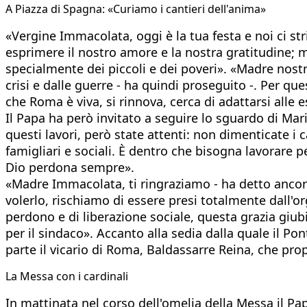
A Piazza di Spagna: ​«Curiamo i cantieri dell'anima»
«Vergine Immacolata, oggi è la tua festa e noi ci str
esprimere il nostro amore e la nostra gratitudine; ma
specialmente dei piccoli e dei poveri». «Madre nost
crisi e dalle guerre - ha quindi proseguito -. Per qu
che Roma è viva, si rinnova, cerca di adattarsi alle 
Il Papa ha però invitato a seguire lo sguardo di Mari
questi lavori, però state attenti: non dimenticate i ca
famigliari e sociali. È dentro che bisogna lavorare 
Dio perdona sempre».
«Madre Immacolata, ti ringraziamo - ha detto anco
volerlo, rischiamo di essere presi totalmente dall'org
perdono e di liberazione sociale, questa grazia giu
per il sindaco». Accanto alla sedia dalla quale il Pon
parte il vicario di Roma, Baldassarre Reina, che propr
La Messa con i cardinali
In mattinata nel corso dell'omelia della Messa il Pa