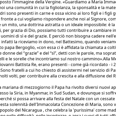
apposto l'immagine della Vergine. «Guardiamo a Maria Immaco
i una comunità in cui la figliolanza, la sponsalità e la materni
i sono presenti in carne e ossa vicino ai loro figli e i figli 
di fronte a cui vogliamo rispondere anche noi al Signore, c
 un mito, una dottrina astratta o un ideale impossibile: è la
, per grazia di Dio, possiamo tutti contribuire a cambiare i
omini di sì e del grazie. E perciò non bisogna cadere nell'
oi infatti la riceviamo in dono, nel Battesimo, quando veniam
uito papa Bergoglio, «con essa ci è affidata la chiamata a col
donne del “grazie” e del “sì”, detti con le parole, ma sopratt
elli e le sorelle che incontriamo sul nostro cammino».Alla Me
iovanni Battista Re, erano presenti - come già ricordato - i 
ono fratelli a cui ho chiesto di assistermi nel servizio di P
lti volti, per contribuire alla crescita e alla diffusione del
ra mariana di mezzogiorno il Papa ha rivolto diversi nuovi a
desso la Siria, in Myanmar, in Sud Sudan, e dovunque si soffre
ché si possa arrivare alla festa del Natale con un cessate il 
uesta solennità dell'Immacolata Concezione di Maria, sono v
il popolo del Nicaragua , che celebra la 'purissima' come madr
 nelle difficoltà, nelle incertezze, e apra i cuori di tutti af