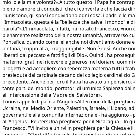
mio io e la mia volontà?».A tutto questo il Papa ha contr
pieno d’amore ci conquisti, che ci converta e che faccia di no
riuniscono, gli sposi condividono ogni cosa, i padri e le madr
l’Immacolata, questa è la “bellezza che salva il mondo” e 
parola"».L’Immacolata, infatti, ha notato Francesco, «non è
pienamente realizzato della nostra umanità, attraverso cui
Pontefice, quando come lei anche noi diventiamo donne e u
lontana, troppo alta, irraggiungibile. Non è così. Anche n
liberati dal peccato e fatti figli di Dio». Quindi, ha proseg
materno, grati nel ricevere e generosi nel donare, uomini e 
progetti e ad accogliere con tenerezza materna tutti i frat
presieduta dal cardinale decano del collegio cardinalizio G
precedente. Anche per loro il Papa ha avuto un pensiero: «S
tante parti del mondo, portatori di un’unica Sapienza dai mo
all’intercessione della Madre del Salvatore».
I nuovi appelli di pace all'AngelusAl termine della preghie
Ucraina, nel Medio Oriente, Palestina, Israele, il Libano, a
governanti e alla comunità internazionale - ha aggiunto - per
all'Angelus - ReutersUna preghiera per il Nicaragua. "In q
Francesco. "Vi invito a unirvi in preghiera per la Chiesa e 
speranza". "Che la Madre celeste sia per loro di consolazione