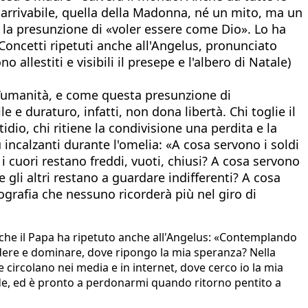
narrivabile, quella della Madonna, né un mito, ma un
, la presunzione di «voler essere come Dio». Lo ha
Concetti ripetuti anche all'Angelus, pronunciato
llestiti e visibili il presepe e l'albero di Natale)
 l’umanità, e come questa presunzione di
 e duraturo, infatti, non dona libertà. Chi toglie il
idio, chi ritiene la condivisione una perdita e la
incalzanti durante l'omelia: «A cosa servono i soldi
i i cuori restano freddi, vuoti, chiusi? A cosa servono
e gli altri restano a guardare indifferenti? A cosa
ografia che nessuno ricorderà più nel giro di
 che il Papa ha ripetuto anche all'Angelus: «Contemplando
edere e dominare, dove ripongo la mia speranza? Nella
he circolano nei media e in internet, dove cerco io la mia
ede, ed è pronto a perdonarmi quando ritorno pentito a