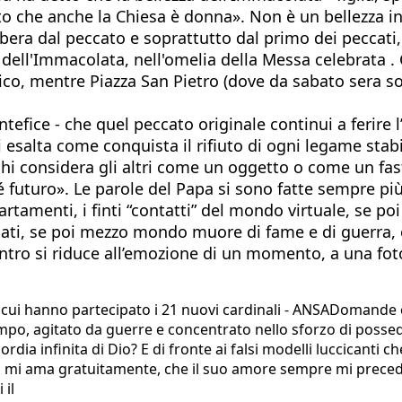
to che anche la Chiesa è donna». Non è un bellezza i
ibera dal peccato e soprattutto dal primo dei peccati
dell'Immacolata, nell'omelia della Messa celebrata . 
o, mentre Piazza San Pietro (dove da sabato sera sono a
tefice - che quel peccato originale continui a ferire
esalta come conquista il rifiuto di ogni legame stabile
 chi considera gli altri come un oggetto o come un fast
futuro». Le parole del Papa si sono fatte sempre più 
artamenti, i finti “contatti” del mondo virtuale, se po
ilegiati, se poi mezzo mondo muore di fame e di guerra, 
contro si riduce all’emozione di un momento, a una fot
, cui hanno partecipato i 21 nuovi cardinali - ANSADomande
tempo, agitato da guerre e concentrato nello sforzo di poss
rdia infinita di Dio? E di fronte ai falsi modelli luccicanti c
e Dio mi ama gratuitamente, che il suo amore sempre mi prec
 il