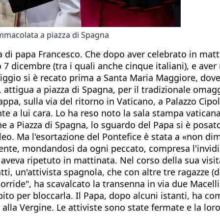
'Immacolata a piazza di Spagna
 di papa Francesco. Che dopo aver celebrato in mattin
to 7 dicembre (tra i quali anche cinque italiani), e ave
riggio si è recato prima a Santa Maria Maggiore, dove
 attigua a piazza di Spagna, per il tradizionale omagg
appa, sulla via del ritorno in Vaticano, a Palazzo Cipol
te a lui cara. Lo ha reso noto la sala stampa vaticana
 a Piazza di Spagna, lo sguardo del Papa si è posato 
ileo. Ma l'esortazione del Pontefice è stata a «non dim
nte, mondandosi da ogni peccato, compresa l'invidia
o aveva ripetuto in mattinata. Nel corso della sua vi
tti, un'attivista spagnola, che con altre tre ragazze 
corride", ha scavalcato la transenna in via due Macel
ubito per bloccarla. Il Papa, dopo alcuni istanti, ha 
lla Vergine. Le attiviste sono state fermate e la loro 