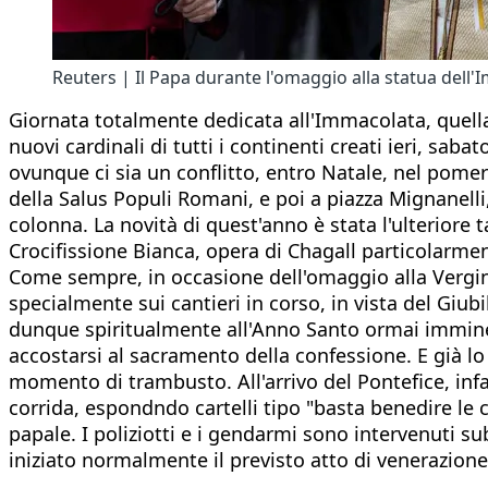
Reuters | Il Papa durante l'omaggio alla statua dell
Giornata totalmente dedicata all'Immacolata, quella
nuovi cardinali di tutti i continenti creati ieri, saba
ovunque ci sia un conflitto, entro Natale, nel pome
della Salus Populi Romani, e poi a piazza Mignanelli,
colonna. La novità di quest'anno è stata l'ulteriore t
Crocifissione Bianca, opera di Chagall particolarmen
Come sempre, in occasione dell'omaggio alla Vergine
specialmente sui cantieri in corso, in vista del Giub
dunque spiritualmente all'Anno Santo ormai immine
accostarsi al sacramento della confessione. E già l
momento di trambusto. All'arrivo del Pontefice, infa
corrida, espondndo cartelli tipo "basta benedire le 
papale. I poliziotti e i gendarmi sono intervenuti s
iniziato normalmente il previsto atto di venerazione a