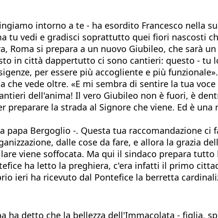
ingiamo intorno a te - ha esordito Francesco nella sua
 tu vedi e gradisci soprattutto quei fiori nascosti che
ra, Roma si prepara a un nuovo Giubileo, che sarà un
esto in città dappertutto ci sono cantieri: questo - tu
esigenze, per essere più accogliente e più funzionale».
a che vede oltre. «E mi sembra di sentire la tua voce
ntieri dell'anima! Il vero Giubileo non è fuori, è dentr
per preparare la strada al Signore che viene. Ed è un
ra papa Bergoglio -. Questa tua raccomandazione ci 
anizzazione, dalle cose da fare, e allora la grazia del
bilare viene soffocata. Ma qui il sindaco prepara tu
tefice ha letto la preghiera, c'era infatti il primo cit
io ieri ha ricevuto dal Pontefice la berretta cardinali
pa ha detto che la bellezza dell'Immacolata - figlia, 