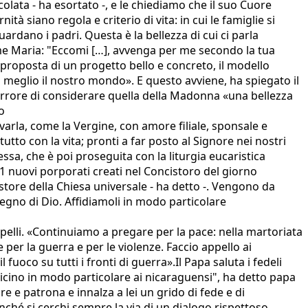
lata - ha esortato -, e le chiediamo che il suo Cuore
tà siano regola e criterio di vita: in cui le famiglie si
guardano i padri. Questa è la bellezza di cui ci parla
ome Maria: "Eccomi […], avvenga per me secondo la tua
 proposta di un progetto bello e concreto, il modello
n meglio il nostro mondo». E questo avviene, ha spiegato il
errore di considerare quella della Madonna «una bellezza
o
tivarla, come la Vergine, con amore filiale, sponsale e
utto con la vita; pronti a far posto al Signore nei nostri
ssa, che è poi proseguita con la liturgia eucaristica
21 nuovi porporati creati nel Concistoro del giorno
astore della Chiesa universale - ha detto -. Vengono da
 Regno di Dio. Affidiamoli in modo particolare
ppelli. «Continuiamo a pregare per la pace: nella martoriata
 per la guerra e per le violenze. Faccio appello ai
fuoco su tutti i fronti di guerra».Il Papa saluta i fedeli
icino in modo particolare ai nicaraguensi", ha detto papa
e e patrona e innalza a lei un grido di fede e di
finché si cerchi sempre la via di un dialogo rispettoso,