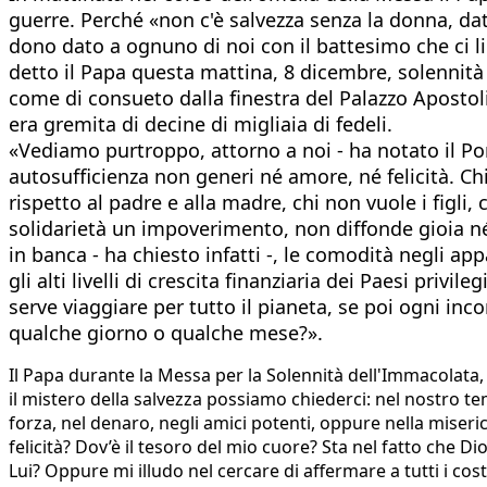
guerre. Perché «non c'è salvezza senza la donna, da
dono dato a ognuno di noi con il battesimo che ci l
detto il Papa questa mattina, 8 dicembre, solennità 
come di consueto dalla finestra del Palazzo Apostolic
era gremita di decine di migliaia di fedeli.
«Vediamo purtroppo, attorno a noi - ha notato il Pon
autosufficienza non generi né amore, né felicità. Chi 
rispetto al padre e alla madre, chi non vuole i figli,
solidarietà un impoverimento, non diffonde gioia né 
in banca - ha chiesto infatti -, le comodità negli app
gli alti livelli di crescita finanziaria dei Paesi priv
serve viaggiare per tutto il pianeta, se poi ogni in
qualche giorno o qualche mese?».
Il Papa durante la Messa per la Solennità dell'Immacolata
il mistero della salvezza possiamo chiederci: nel nostro 
forza, nel denaro, negli amici potenti, oppure nella miserico
felicità? Dov’è il tesoro del mio cuore? Sta nel fatto ch
Lui? Oppure mi illudo nel cercare di affermare a tutti i costi