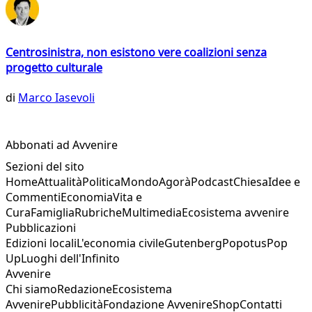
Centrosinistra, non esistono vere coalizioni senza
progetto culturale
di
Marco Iasevoli
Abbonati ad Avvenire
Sezioni del sito
Home
Attualità
Politica
Mondo
Agorà
Podcast
Chiesa
Idee e
Commenti
Economia
Vita e
Cura
Famiglia
Rubriche
Multimedia
Ecosistema avvenire
Pubblicazioni
Edizioni locali
L'economia civile
Gutenberg
Popotus
Pop
Up
Luoghi dell'Infinito
Avvenire
Chi siamo
Redazione
Ecosistema
Avvenire
Pubblicità
Fondazione Avvenire
Shop
Contatti