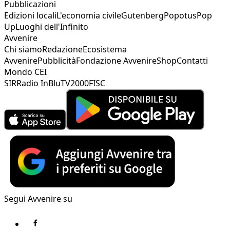
Pubblicazioni
Edizioni locali
L'economia civile
Gutenberg
Popotus
Pop
Up
Luoghi dell'Infinito
Avvenire
Chi siamo
Redazione
Ecosistema
Avvenire
Pubblicità
Fondazione Avvenire
Shop
Contatti
Mondo CEI
SIR
Radio InBlu
TV2000
FISC
Segui Avvenire su