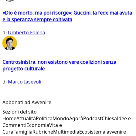
«Dio è morto, ma poi risorge»: Guccini, la fede mai avuta
e la speranza sempre coltivata
di
Umberto Folena
Centrosinistra, non esistono vere coalizioni senza
progetto culturale
di
Marco Iasevoli
Abbonati ad Avvenire
Sezioni del sito
Home
Attualità
Politica
Mondo
Agorà
Podcast
Chiesa
Idee e
Commenti
Economia
Vita e
Cura
Famiglia
Rubriche
Multimedia
Ecosistema avvenire