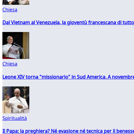
Chiesa
Dal Vietnam al Venezuela, la gioventù francescana di tutto
Chiesa
Leone XIV torna "missionario" in Sud America. A novembre
Spiritualità
Il Papa: la preghiera? Né evasione né tecnica per il ben