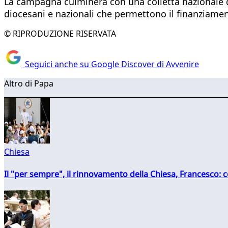
La campagna culminerà con una colletta nazionale di 
diocesani e nazionali che permettono il finanziamento 
© RIPRODUZIONE RISERVATA
Seguici anche su Google Discover di Avvenire
Altro di Papa
Chiesa
Il "per sempre", il rinnovamento della Chiesa, Francesco: co