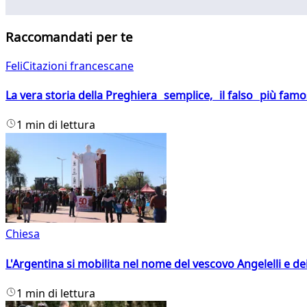
Raccomandati per te
FeliCitazioni francescane
La vera storia della Preghiera semplice, il falso più fam
1 min di lettura
Chiesa
L'Argentina si mobilita nel nome del vescovo Angelelli e dei
1 min di lettura