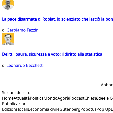
La pace disarmata di Roblat, lo scienziato che lasciò la b
di
Gerolamo Fazzini
Delitti, paura, sicurezza e voto: il diritto alla statistica
di
Leonardo Becchetti
Abbon
Sezioni del sito
Home
Attualità
Politica
Mondo
Agorà
Podcast
Chiesa
Idee e 
Pubblicazioni
Edizioni locali
L'economia civile
Gutenberg
Popotus
Pop Up
L