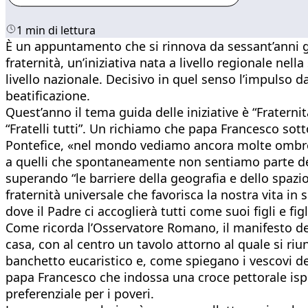
1 min di lettura
È un appuntamento che si rinnova da sessant’anni giu
fraternità, un’iniziativa nata a livello regionale nel
livello nazionale. Decisivo in quel senso l’impulso d
beatificazione.
Quest’anno il tema guida delle iniziative è “Fraternità 
“Fratelli tutti”. Un richiamo che papa Francesco sottol
Pontefice, «nel mondo vediamo ancora molte ombre, se
a quelli che spontaneamente non sentiamo parte del 
superando “le barriere della geografia e dello spazio
fraternità universale che favorisca la nostra vita in
dove il Padre ci accoglierà tutti come suoi figli e figl
Come ricorda l’Osservatore Romano, il manifesto de
casa, con al centro un tavolo attorno al quale si riu
banchetto eucaristico e, come spiegano i vescovi de
papa Francesco che indossa una croce pettorale ispir
preferenziale per i poveri.