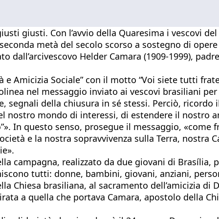
sti giusti. Con l’avvio della Quaresima i vescovi del
la seconda metà del secolo scorso a sostegno di opere s
ato dall’arcivescovo Helder Camara (1909-1999), padre 
e Amicizia Sociale” con il motto “Voi siete tutti fratelli
inea nel messaggio inviato ai vescovi brasiliani per il 
gnali della chiusura in sé stessi. Perciò, ricordo il 
nostro mondo di interessi, di estendere il nostro am
”». In questo senso, prosegue il messaggio, «come frat
 società e la nostra sopravvivenza sulla Terra, nostra
ie».
lla campagna, realizzato da due giovani di Brasília,
niscono tutti: donne, bambini, giovani, anziani, perso
lla Chiesa brasiliana, al sacramento dell’amicizia d
ata a quella che portava Camara, apostolo della Chies