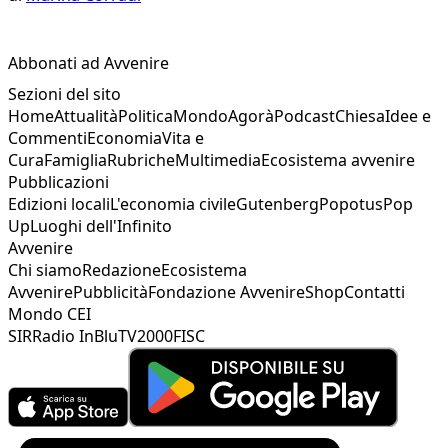
Abbonati ad Avvenire
Sezioni del sito
Home
Attualità
Politica
Mondo
Agorà
Podcast
Chiesa
Idee e
Commenti
Economia
Vita e
Cura
Famiglia
Rubriche
Multimedia
Ecosistema avvenire
Pubblicazioni
Edizioni locali
L'economia civile
Gutenberg
Popotus
Pop
Up
Luoghi dell'Infinito
Avvenire
Chi siamo
Redazione
Ecosistema
Avvenire
Pubblicità
Fondazione Avvenire
Shop
Contatti
Mondo CEI
SIR
Radio InBlu
TV2000
FISC