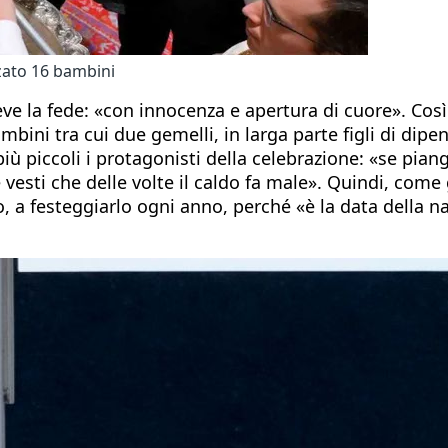
zzato 16 bambini
e la fede: «con innocenza e apertura di cuore». Così 
ini tra cui due gemelli, in larga parte figli di dipen
iù piccoli i protagonisti della celebrazione: «se pian
le vesti che delle volte il caldo fa male». Quindi, come
mo, a festeggiarlo ogni anno, perché «è la data della