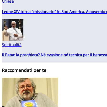
Chiesa
Leone XIV torna "missionario" in Sud America. A novembre
Spiritualità
Il Papa: la preghiera? Né evasione né tecnica per il ben
Raccomandati per te