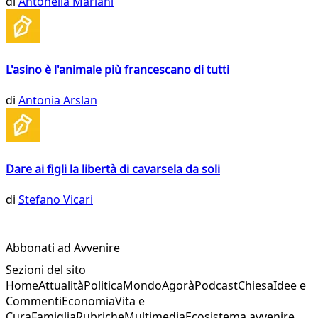
di
Antonella Mariani
L'asino è l'animale più francescano di tutti
di
Antonia Arslan
Dare ai figli la libertà di cavarsela da soli
di
Stefano Vicari
Abbonati ad Avvenire
Sezioni del sito
Home
Attualità
Politica
Mondo
Agorà
Podcast
Chiesa
Idee e
Commenti
Economia
Vita e
Cura
Famiglia
Rubriche
Multimedia
Ecosistema avvenire