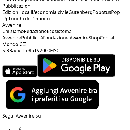
Pubblicazioni
Edizioni locali
L'economia civile
Gutenberg
Popotus
Pop
Up
Luoghi dell'Infinito
Avvenire
Chi siamo
Redazione
Ecosistema
Avvenire
Pubblicità
Fondazione Avvenire
Shop
Contatti
Mondo CEI
SIR
Radio InBlu
TV2000
FISC
Segui Avvenire su