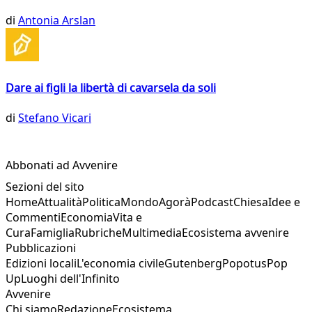
di
Antonia Arslan
Dare ai figli la libertà di cavarsela da soli
di
Stefano Vicari
Abbonati ad Avvenire
Sezioni del sito
Home
Attualità
Politica
Mondo
Agorà
Podcast
Chiesa
Idee e
Commenti
Economia
Vita e
Cura
Famiglia
Rubriche
Multimedia
Ecosistema avvenire
Pubblicazioni
Edizioni locali
L'economia civile
Gutenberg
Popotus
Pop
Up
Luoghi dell'Infinito
Avvenire
Chi siamo
Redazione
Ecosistema